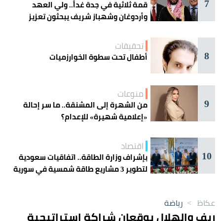
7
قمة ثلاثية في جدة غداً.. ولي العهد
وأردوغان وشهباز شريف يبحثون تعزيز
التعاون
تحقيقات
8
أطفال تحت سطوة الخوارزميات
منوعات
9
من الشهرة إلى المشنقة.. ما سر إحالة
«إعلامية شهيرة» للإعدام؟
اقتصاد
10
بإشراف وزارة الطاقة.. اتفاقيات سعودية
لتطوير 3 مشاريع طاقة شمسية في سورية
عكاظ
>
رياضة
ريف والهلال يوقعان شراكة إستراتيجية