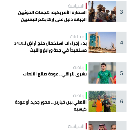
السياسة
3
السفارة الأمريكية: هجمات الحوثيين
الجبانة دليل على إرهابهم لليمنيين
محليات
4
بدء إجراءات استكمال منح أراضٍ لـ2418
مستفيداً في جدة ورابغ والليث
رياضة
5
بشرى للراقي.. عودة صانع الألعاب
رياضة
6
الأهلي بين خيارين.. محور جديد أو عودة
كيسيه
السياسة