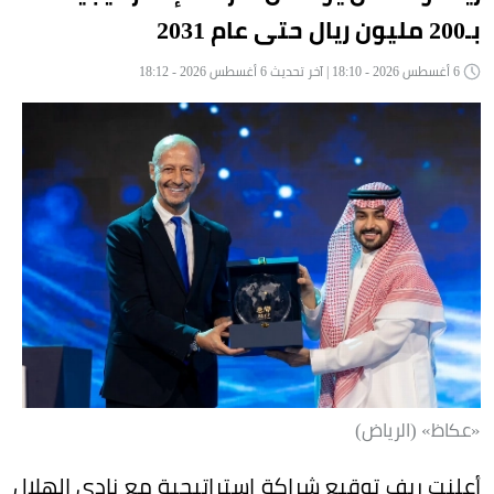
بـ200 مليون ريال حتى عام 2031
6 أغسطس 2026 - 18:10 | آخر تحديث 6 أغسطس 2026 - 18:12
«عكاظ» (الرياض)
أعلنت ريف توقيع شراكة إستراتيجية مع نادي الهلال