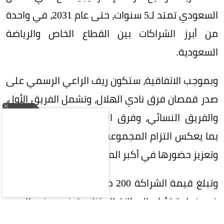
السعودي تمتد لـ5 سنوات، حتى عام 2031، في واحدة
من أبرز الشراكات بين القطاع الخاص والرياضة
السعودية.
وبموجب الاتفاقية، ستكون ريف الراعي الرسمي على
صدر قمصان فرق نادي الهلال، وتشمل الفريق الأول،
والفريق النسائي، وفرق الفئات السنية (الناشئين)،
بما يعكس التزام المجموعة بدعم الرياضة السعودية
وتعزيز حضورها في أكبر المحافل الرياضية.
وتبلغ قيمة الشراكة 200 مليون ريال على 5 سنوات،
في خطوة تؤكد المكانة المتنامية في ريف كإحدى
العلامات التجارية السعودية الرائدة، وسعيها إلى بناء