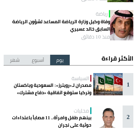
رياضة
وفاة وكيل وزارة الرياضة المساعد لشؤون الرياضة
السابق خالد عسيري
منذ 10 دقائق
الأكثر قراءة
يوم
أسبوع
شهر
السياسة
1
مصدران لـ«رويترز»: السعودية وباكستان
وتركيا ستوقع اتفاقية «دفاع مشترك»
اليوم في جدة
محليات
2
بينهم طفل وامرأة.. 11 مصاباً باعتداءات
حوثية على نجران