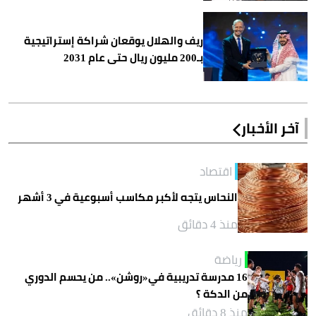
ريف والهلال يوقعان شراكة إستراتيجية
بـ200 مليون ريال حتى عام 2031
آخر الأخبار
اقتصاد
النحاس يتجه لأكبر مكاسب أسبوعية في 3 أشهر
منذ 4 دقائق
رياضة
16 مدرسة تدريبية في«روشن».. من يحسم الدوري
من الدكة ؟
منذ 8 دقائق