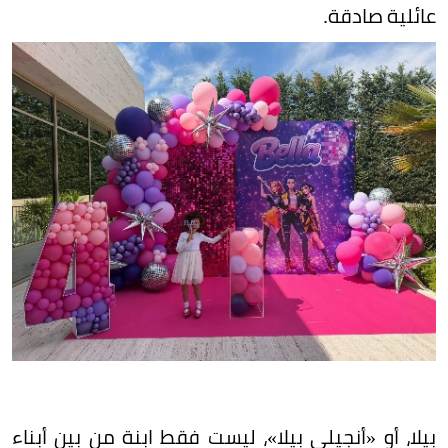
عائلية صادقة.
بيلا، أو «أنجيلي بيلا»، ليست فقط ابنة من بين أبناء