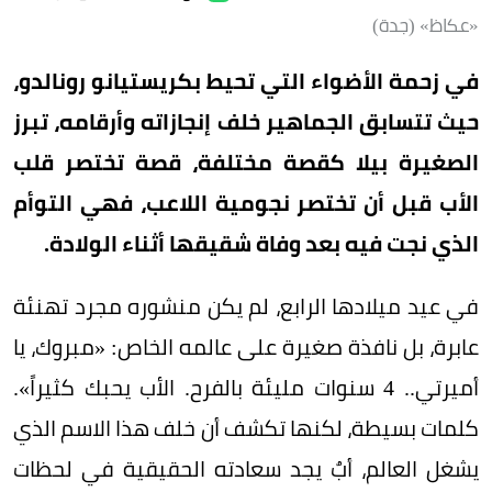
«عكاظ» (جدة)
في زحمة الأضواء التي تحيط بكريستيانو رونالدو،
حيث تتسابق الجماهير خلف إنجازاته وأرقامه، تبرز
الصغيرة بيلا كقصة مختلفة، قصة تختصر قلب
الأب قبل أن تختصر نجومية اللاعب، فهي التوأم
الذي نجت فيه بعد وفاة شقيقها أثناء الولادة.
في عيد ميلادها الرابع، لم يكن منشوره مجرد تهنئة
عابرة، بل نافذة صغيرة على عالمه الخاص: «مبروك، يا
أميرتي.. 4 سنوات مليئة بالفرح. الأب يحبك كثيراً».
كلمات بسيطة، لكنها تكشف أن خلف هذا الاسم الذي
يشغل العالم، أبٌ يجد سعادته الحقيقية في لحظات