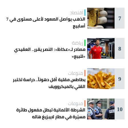
اقتصاد
7
الذهب يواصل الصعود لأعلى مستوى في 7
أسابيع
رياضة
8
مصادر لـ«عكاظ»: النصر يقرر.. العقيدي
«للبيع»
منوعات
9
بطاطس مقلية أقل دهوناً.. دراسة تختبر
القلي بالميكروويف
منوعات
10
الشرطة الألمانية تبطل مفعول طائرة
مسيّرة في مطار لايبزيغ هاله