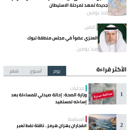
جديدة تمهد لمرحلة الاستيطان
منذ يومين
الناس
العنزي عضواً في مجلس منطقة تبوك
منذ يومين
الأكثر قراءة
يوم
أسبوع
شهر
محليات
1
وزارة الصحة: إحالة صيدلي للمساءلة بعد
إساءته لمستفيد
السياسة
2
انفجاران يهزان هرمز.. ناقلة نفط تعبر