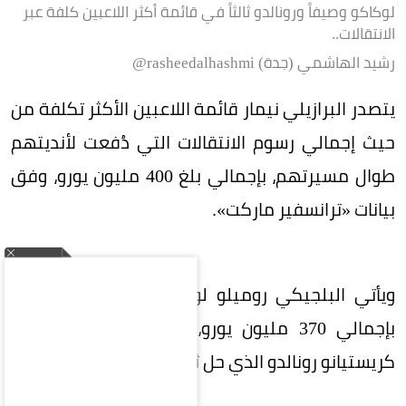
لوكاكو وصيفاً ورونالدو ثالثاً في قائمة أكثر اللاعبين كلفة عبر
الانتقالات..
رشيد الهاشمي (جدة) rasheedalhashmi@
يتصدر البرازيلي نيمار قائمة اللاعبين الأكثر تكلفة من
حيث إجمالي رسوم الانتقالات التي دُفعت لأنديتهم
طوال مسيرتهم، بإجمالي بلغ 400 مليون يورو، وفق
بيانات «ترانسفير ماركت».
ويأتي البلجيكي روميلو لوكاكو في المركز الثاني
بإجمالي 370 مليون يورو، متفوقًا على البرتغالي
كريستيانو رونالدو الذي حل ثالثًا بـ247 مليون يورو.