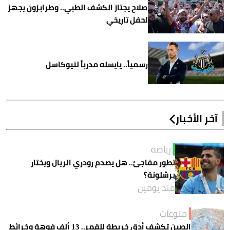
صلاح يجتاز الكشف الطبي.. وطرابزون يجهز
لحفل تاريخي
رسمياً.. يايسله مدرباً لنيوكاسل
آخر الأخبار
رياضة
تطور مفاجئ.. هل يصدم رودري الريال ويختار
برشلونة؟
منذ يومين
منوعات
الصين تكشف أدق خريطة للقمر.. 13 ألف فوهة وخرائط