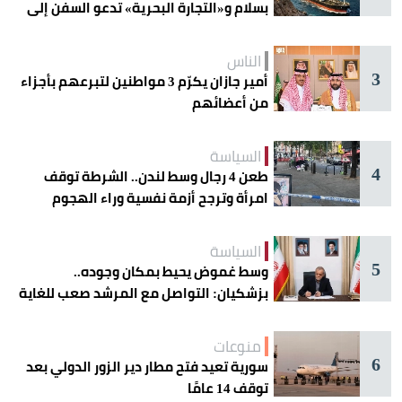
بسلام و«التجارة البحرية» تدعو السفن إلى
الحذر
الناس
3
أمير جازان يكرّم 3 مواطنين لتبرعهم بأجزاء
من أعضائهم
السياسة
4
طعن 4 رجال وسط لندن.. الشرطة توقف
امرأة وترجح أزمة نفسية وراء الهجوم
السياسة
5
وسط غموض يحيط بمكان وجوده..
بزشكيان: التواصل مع المرشد صعب للغاية
منوعات
6
سورية تعيد فتح مطار دير الزور الدولي بعد
توقف 14 عامًا