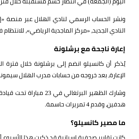
اليوم (الجمعة) في انتظار حسم مستقبله خلال فترة ا
ونشر الحساب الرسمي لنادي الهلال عبر منصة «إك
النادي الجديد، «مركز الماجدية الرياضي»، للانتظام ف
إعارة ناجحة مع برشلونة
الإعارة، بعد خروجه من حسابات مدرب الهلال سيموني
وشارك الظهير البرتغالي ف
هدفين، وقدم 4 تمريرات حاسمة.
ما مصير كانسيلو؟
كانت تقارير صحفية إسبانية قد ذكرت هذا الأسبوع أ