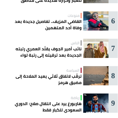
للغبار وحرارة شديدة على مناطق
عدة
منوعات
6
القاضي المزيف.. تفاصيل جديدة بعد
وفاة أحد المتهمين
الناس
7
نائب أمير الجوف يقلّد العمري رتبته
الجديدة بعد ترقيته إلى رتبة لواء
السياسة
8
ترقّب لاتفاق ثلاثي يعيد الملاحة إلى
مضيق هرمز
رياضة
9
هاربورغ يرد على انتقال صلاح: الدوري
السعودي للكبار فقط