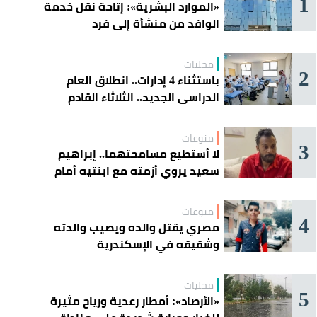
1
«الموارد البشرية»: إتاحة نقل خدمة
الوافد من منشأة إلى فرد
محليات
2
باستثناء 4 إدارات.. انطلاق العام
الدراسي الجديد.. الثلاثاء القادم
منوعات
3
لا أستطيع مسامحتهما.. إبراهيم
سعيد يروي أزمته مع ابنتيه أمام
القضاء
منوعات
4
مصري يقتل والده ويصيب والدته
وشقيقه في الإسكندرية
محليات
5
«الأرصاد»: أمطار رعدية ورياح مثيرة