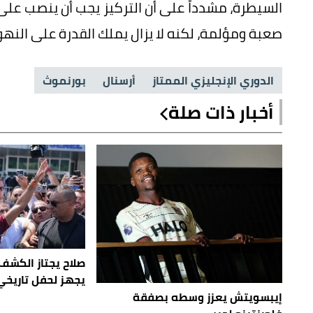
السيطرة، مشدداً على أن التركيز يجب أن ينصب على 
صعبة ومؤلمة، لكنه لا يزال يملك القدرة على النهوض
الدوري الإنجليزي الممتاز
أرسنال
بورنموث
أخبار ذات صلة
صلاح يجتاز الكشف
يجهز لحفل تاريخي
إيبسويتش يعزز وسطه بصفقة