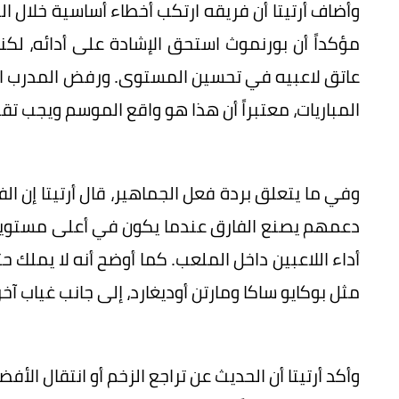
وأضاف أرتيتا أن فريقه ارتكب أخطاء أساسية خلال 
مؤكداً أن بورنموث استحق الإشادة على أدائه، ل
عاتق لاعبيه في تحسين المستوى. ورفض المدرب الإس
المباريات، معتبراً أن هذا هو واقع الموسم ويجب تق
وفي ما يتعلق بردة فعل الجماهير، قال أرتيتا إن الفر
دعمهم يصنع الفارق عندما يكون في أعلى مستويا
أداء اللاعبين داخل الملعب. كما أوضح أنه لا يملك ح
مثل بوكايو ساكا ومارتن أوديغارد، إلى جانب غياب آخر
وأكد أرتيتا أن الحديث عن تراجع الزخم أو انتقال ا