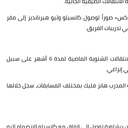
لانتقالات الصيفية الحالية.
س» صوراً لوصول كانسيلو وثيو هيرنانديز إلى مقر
ي تدريبات الفريق.
يُذكر أن كانسيلو انضم إلى برشلونة خلال فترة الانتقالات الشتوية الماضية لمدة 6 أشهر على سبيل
 إنزاغي.
ي 23 مباراة تحت قيادة المدرب هانز فليك بمختلف المسابقات، سجل خلالها
ن برشلونة توصل إلى اتفاق مع كانسيلو للانضمام إليه