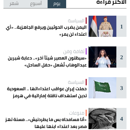
الأكثر قراءة
يوم
أسبوع
شهر
السياسة
1
اليمن يضرب الحوثيين ويرفع الجاهزية.. «أي
اعتداء لن يمر»
ثقافة وفن
2
«سيظنون العصير شيئاً آخر».. دعابة شيرين
عبدالوهاب تُشعل «حفل الساحل»
السياسة
3
حملت إيران عواقب اعتداءاتها .. السعودية
تدين استهداف ناقلة إماراتية في هرمز
منوعات
4
«أنا مسامحاه بس ما يطردنيش».. مسنة تهز
مصر بعد اعتداء ابنها عليها