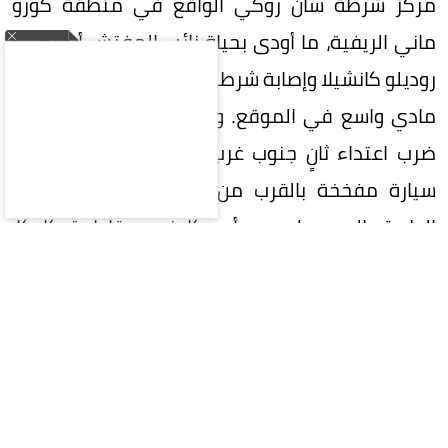
مركز شرطة سان روكي الواقع في منطقة كورو
ماني الريفية، ما أودى بحياة نائب المفتش أرجيميرو
روديلو كانشيلا وإصابة شرطي آخر بجراح، فضلاً عن دمار
مادي واسع في الموقع. وفي التوقيت ذاته تقريباً،
ضرب اعتداء ثانٍ جنوب غرب كولومبيا، حيث انفجرت
سيارة مفخخة بالقرب من كشك مون دومو على
الطريق السريع لعموم أمريكا في مقاطعة كاوكا،
مخلفة جريحين في صفوف الشرطة.
وعلى أثر هذه التطورات الأمنية المتسارعة، أعلنت
وزارة الدفاع الكولومبية استنفاراً شاملاً، مخصصة
موارد استخباراتية وميدانية مكثفة لتعقب الجناة
وتحديد مخابئهم تمهيداً لتقديمهم إلى العدالة.