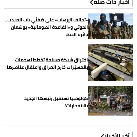
أخبار ذات صلة
«تحالف الإرهاب» على ضفتَي باب المندب..
الحوثي و«القاعدة الصومالية» يوسّعان
دائرة الخطر
اختراق شبكة مسلحة تخطط لهجمات
بالمسيّرات خارج العراق واعتقال عناصرها
كولومبيا تستقبل رئيسها الجديد
بالانفجارات!
آخر الأخبار