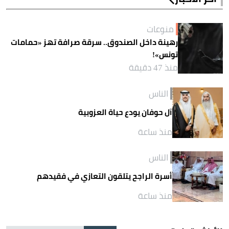
منوعات
رهينة داخل الصندوق.. سرقة صرافة تهز «حمامات
تونس»!
منذ 47 دقيقة
الناس
آل حوفان يودع حياة العزوبية
منذ ساعة
الناس
أسرة الراجح يتلقون التعازي في فقيدهم
منذ ساعة