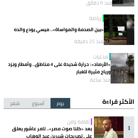
منذ 9 دقائق
رياضة
«بين الصدمة والمواساة».. ميسي يودع والده
منذ 25 دقيقة
محليات
«الأرصاد»: حرارة شديدة على 4 مناطق.. وأمطار وبَرَد
ورياح مثيرة للغبار
منذ ساعة
الأكثر قراءة
يوم
أسبوع
شهر
ثقافة وفن
1
بعد «كلنا صوت مصر».. تامر عاشور يعلق
على تصريحات شيرين عبد الوهاب