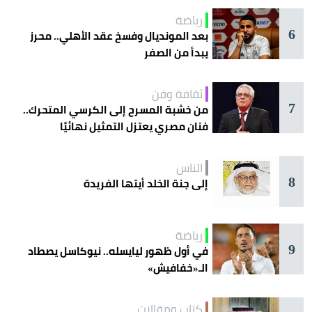
رياضة
6
بعد المونديال وفسخ عقد الأهلي.. محرز
يبدأ من الصفر
ثقافة وفن
7
من خشبة المسرح إلى الكرسي المتحرك..
فنان مصري يعتزل التمثيل نهائيًا
الناس
8
إلى جنة الخلد أيتها الفريدة
رياضة
9
في أول ظهور ليايسله.. نيوكاسل يصطاد
الـ«خفافيش»
كتاب ومقالات