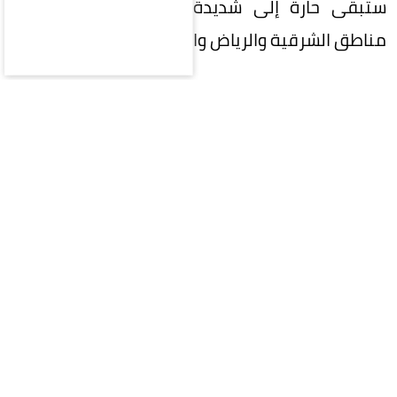
ستبقى حارة إلى شديدة الحرارة على أجزاء من
مناطق الشرقية والرياض والقصيم والحدود الشمالية.
وفي المقابل، تظل الفرصة مهيأة لهطول أمطار
رعدية مصحوبة بزخات من البَرَد على أجزاء من نجران
وجازان وعسير.
أتربة وغبار على مكة والمدينة
وأشار التقرير إلى استمرار تأثير الرياح النشطة المثيرة
للأتربة والغبار على أجزاء من المناطق المتأثرة
بالأمطار، إضافة إلى أجزاء من منطقتي مكة
المكرمة والمدينة المنورة، ما قد يؤدي إلى تدنٍ في
مدى الرؤية الأفقية.