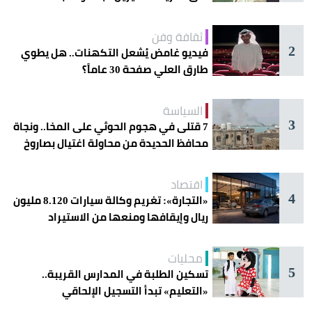
ثقافة وفن
2
فيديو غامض يُشعل التكهنات.. هل يطوي
طارق العلي صفحة 30 عاماً؟
السياسة
3
7 قتلى في هجوم الحوثي على المخا.. ونجاة
محافظ الحديدة من محاولة اغتيال بصاروخ
اقتصاد
4
«التجارة»: تغريم وكالة سيارات 8.120 مليون
ريال وإيقافها ومنعها من الاستيراد
محليات
5
تسكين الطلبة في المدارس القريبة..
«التعليم» تبدأ التسجيل الإلحاقي
للمستجدين