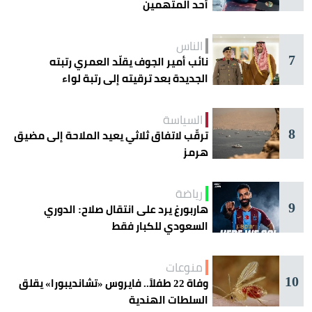
أحد المتهمين
الناس
7
نائب أمير الجوف يقلّد العمري رتبته
الجديدة بعد ترقيته إلى رتبة لواء
السياسة
8
ترقّب لاتفاق ثلاثي يعيد الملاحة إلى مضيق
هرمز
رياضة
9
هاربورغ يرد على انتقال صلاح: الدوري
السعودي للكبار فقط
منوعات
10
وفاة 22 طفلاً.. فايروس «تشانديبورا» يقلق
السلطات الهندية