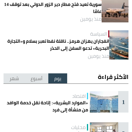
سورية تعيد فتح مطار دير الزور الدولي بعد توقف 14
عامًا
منذ يومين
السياسة
انفجاران يهزان هرمز.. ناقلة نفط تعبر بسلام و«التجارة
البحرية» تدعو السفن إلى الحذر
منذ يومين
الأكثر قراءة
يوم
أسبوع
شهر
اقتصاد
1
«الموارد البشرية»: إتاحة نقل خدمة الوافد
من منشأة إلى فرد
محليات