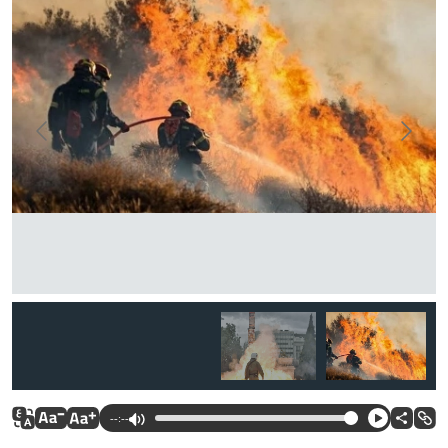
--:--