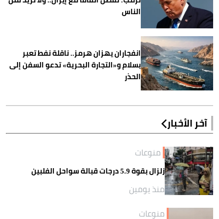
الناس
انفجاران يهزان هرمز.. ناقلة نفط تعبر
بسلام و«التجارة البحرية» تدعو السفن إلى
الحذر
آخر الأخبار
منوعات
زلزال بقوة 5.9 درجات قبالة سواحل الفلبين
منذ يومين
منوعات