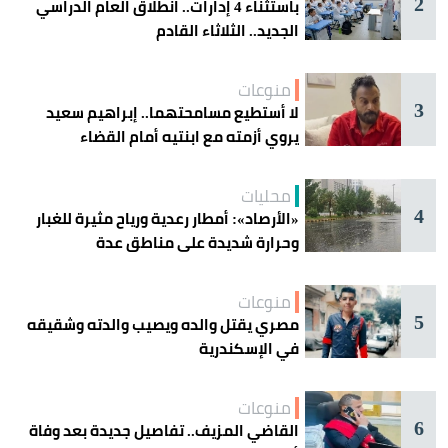
2
باستثناء 4 إدارات.. انطلاق العام الدراسي
الجديد.. الثلاثاء القادم
منوعات
3
لا أستطيع مسامحتهما.. إبراهيم سعيد
يروي أزمته مع ابنتيه أمام القضاء
محليات
4
«الأرصاد»: أمطار رعدية ورياح مثيرة للغبار
وحرارة شديدة على مناطق عدة
منوعات
5
مصري يقتل والده ويصيب والدته وشقيقه
في الإسكندرية
منوعات
6
القاضي المزيف.. تفاصيل جديدة بعد وفاة