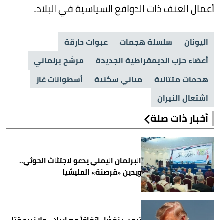
أعمال العنف ذات الدوافع السياسية في البلاد.
اليونان
سلسلة هجمات
عبوات حارقة
أعضاء حزب الديمقراطية الجديدة
مرشح برلماني
هجمات متتالية
مباني سكنية
أسطوانات غاز
اشتعال النيران
أخبار ذات صلة
البرلمان اليمني يدعو لاجتثاث الحوثي..
ويدين «قرصنة» المليشيا
ترمب: نفضّل اتفاقاً مع إيران.. ولا نريد قتل