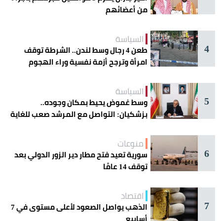
من أعضائهم
السياسة
4
طعن 4 رجال وسط لندن.. الشرطة توقف
امرأة وترجح أزمة نفسية وراء الهجوم
السياسة
5
وسط غموض يحيط بمكان وجوده..
بزشكيان: التواصل مع المرشد صعب للغاية
منوعات
6
سورية تعيد فتح مطار دير الزور الدولي بعد
توقف 14 عامًا
اقتصاد
7
الذهب يواصل الصعود لأعلى مستوى في 7
أسابيع