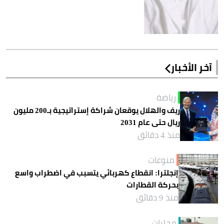
آخر الأخبار
رياضة
ريف والهلال يوقعان شراكة إستراتيجية بـ200 مليون
ريال حتى عام 2031
منذ 4 دقائق
منوعات
إنجلترا: انقطاع كهربائي يتسبب في اضطراب واسع
بحركة القطارات
منذ 9 دقائق
محليات