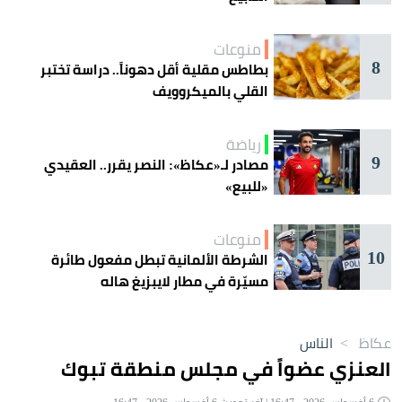
منوعات
8
بطاطس مقلية أقل دهوناً.. دراسة تختبر
القلي بالميكروويف
رياضة
9
مصادر لـ«عكاظ»: النصر يقرر.. العقيدي
«للبيع»
منوعات
10
الشرطة الألمانية تبطل مفعول طائرة
مسيّرة في مطار لايبزيغ هاله
عكاظ
>
الناس
العنزي عضواً في مجلس منطقة تبوك