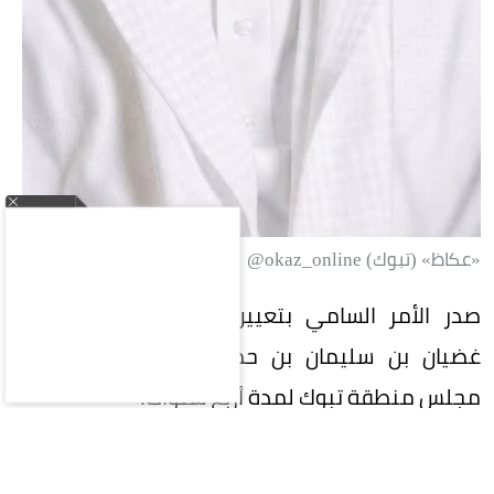
«عكاظ» (تبوك) okaz_online@
صدر الأمر السامي بتعيين الدكتور ضيف الله بن
غضيان بن سليمان بن حمرون العنزي عضواً في
مجلس منطقة تبوك لمدة أربع سنوات.