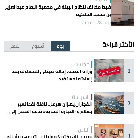
ضبط مخالف لنظام البيئة في محمية الإمام عبدالعزيز
بن محمد الملكية
منذ 28 دقيقة
الأكثر قراءة
يوم
أسبوع
شهر
محليات
1
وزارة الصحة: إحالة صيدلي للمساءلة بعد
إساءته لمستفيد
السياسة
2
انفجاران يهزان هرمز.. ناقلة نفط تعبر
بسلام و«التجارة البحرية» تدعو السفن إلى
الحذر
الناس
3
أمير جازان يكرّم 3 مواطنين لتبرعهم بأجزاء