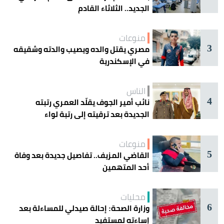
الجديد.. الثلاثاء القادم
منوعات
3
مصري يقتل والده ويصيب والدته وشقيقه
في الإسكندرية
الناس
4
نائب أمير الجوف يقلّد العمري رتبته
الجديدة بعد ترقيته إلى رتبة لواء
منوعات
5
القاضي المزيف.. تفاصيل جديدة بعد وفاة
أحد المتهمين
محليات
6
وزارة الصحة: إحالة صيدلي للمساءلة بعد
إساءته لمستفيد