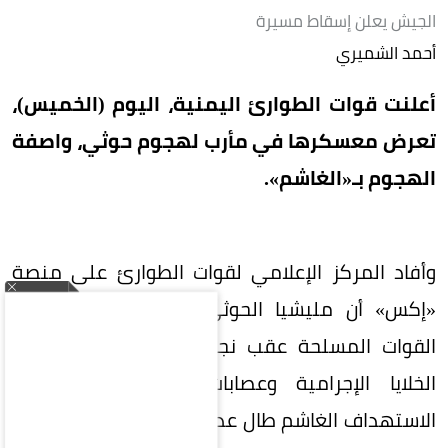
الجيش يعلن إسقاط مسيرة
أحمد الشميري
أعلنت قوات الطوارئ اليمنية، اليوم (الخميس)،
تعرض معسكرها في مأرب لهجوم حوثي، واصفة
الهجوم بـ«الغاشم».
وأفاد المركز الإعلامي لقوات الطوارئ على منصة
«إكس» أن مليشيا الحوثي استهدفت معسكرات
القوات المسلحة عقب نجاحات أمنية في ملاحقة
الخلايا الإجرامية وعصابات التهريب، مبينة أن
الاستهداف الغاشم طال عدداً من معسكرات ووحدات