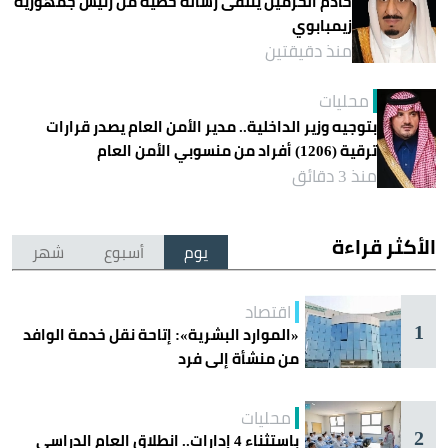
خادم الحرمين يتلقى رسالة خطية من رئيس جمهورية
زيمبابوي
منذ دقيقتين
محليات
بتوجيه وزير الداخلية.. مدير الأمن العام يصدر قرارات
ترقية (1206) أفراد من منسوبي الأمن العام
منذ 3 دقائق
الأكثر قراءة
يوم
أسبوع
شهر
اقتصاد
1
«الموارد البشرية»: إتاحة نقل خدمة الوافد
من منشأة إلى فرد
محليات
2
باستثناء 4 إدارات.. انطلاق العام الدراسي