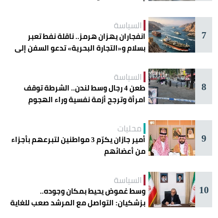
السياسة
7
انفجاران يهزان هرمز.. ناقلة نفط تعبر
بسلام و«التجارة البحرية» تدعو السفن إلى
الحذر
السياسة
8
طعن 4 رجال وسط لندن.. الشرطة توقف
امرأة وترجح أزمة نفسية وراء الهجوم
محليات
9
أمير جازان يكرّم 3 مواطنين لتبرعهم بأجزاء
من أعضائهم
السياسة
10
وسط غموض يحيط بمكان وجوده..
بزشكيان: التواصل مع المرشد صعب للغاية