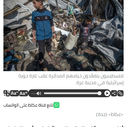
فلسطينيون يتفقّدون خيامهم المدمّرة عقب غارة جوية
إسرائيلية في مدينة غزة.
--:--
تابع قناة عكاظ على الواتساب
«عكاظ» (جدة)