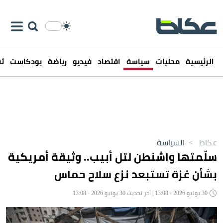
الرئيسية
محليات
سياسة
اقتصاد
فيديو
رياضة
بودكاست
ثق
عكاظ
>
السياسة
سلّمتها واشنطن لتل أبيب.. وثيقة أمريكية
بشأن غزة تستبعد نزع سلاح حماس
30 يونيو 2026 - 13:08 | آخر تحديث 30 يونيو 2026 - 13:08