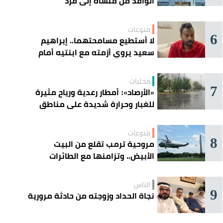
الوافد من منشأة إلى فرد
منوعات
6
لا أستطيع مسامحتهما.. إبراهيم
سعيد يروي أزمته مع ابنتيه أمام
القضاء
محليات
7
«الأرصاد»: أمطار رعدية ورياح مثيرة
للغبار وحرارة شديدة على مناطق
عدة
منوعات
8
مروحية ترمب تقلع من البيت
الأبيض.. وتزامنها مع الطائرات
المدنية يفتح تحقيقًا جويًا
الناس
9
نجاة الحداد وزوجته من حادثة مرورية