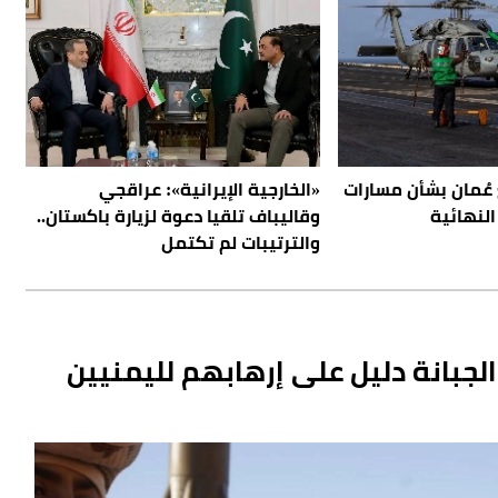
عُمان بشأن مسارات
«الخارجية الإيرانية»: عراقجي
لنهائية
وقاليباف تلقيا دعوة لزيارة باكستان..
والترتيبات لم تكتمل
لجبانة دليل على إرهابهم لليمنيين