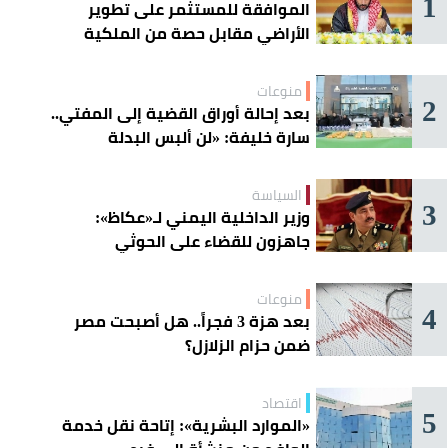
1
الموافقة للمستثمر على تطوير
الأراضي مقابل حصة من الملكية
منوعات
2
بعد إحالة أوراق القضية إلى المفتي..
سارة خليفة: «لن ألبس البدلة
الحمراء»
السياسة
3
وزير الداخلية اليمني لـ«عكاظ»:
جاهزون للقضاء على الحوثي
منوعات
4
بعد هزة 3 فجراً.. هل أصبحت مصر
ضمن حزام الزلازل؟
اقتصاد
5
«الموارد البشرية»: إتاحة نقل خدمة