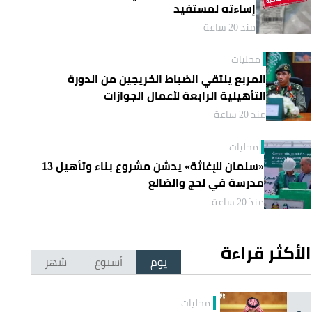
إساءته لمستفيد
منذ 20 ساعة
محليات
المربع يلتقي الضباط الخريجين من الدورة
التأهيلية الرابعة لأعمال الجوازات
منذ 20 ساعة
محليات
«سلمان للإغاثة» يدشن مشروع بناء وتأهيل 13
مدرسة في لحج والضالع
منذ 20 ساعة
الأكثر قراءة
يوم
أسبوع
شهر
محليات