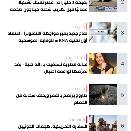
2
بقيمة 3 مليارات.. مصر تفكك تشكيلًا
عصابيًا قبل تهريب شحنة كبتاجون ضخمة
منوعات
3
لقاح جديد يغيّر مواجهة الإنفلونزا.. اعتماد
أول تقنية mRNA للوقاية الموسمية
ثقافة وفن
4
فنانة مصرية تستغيث بـ«الداخلية» بعد
تعرُّضها لواقعة احتيال
منوعات
5
صاروخ يرتطم بالقمر ويخلّف سحابة من
الحطام
السياسة
6
السفارة الأمريكية: هجمات الحوثيين