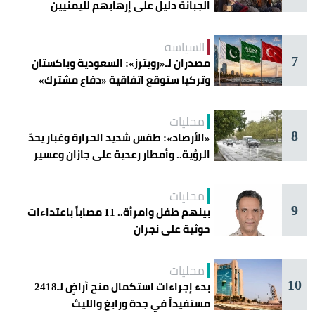
الجبانة دليل على إرهابهم لليمنيين
السياسة
7
مصدران لـ«رويترز»: السعودية وباكستان
وتركيا ستوقع اتفاقية «دفاع مشترك»
اليوم في جدة
محليات
8
«الأرصاد»: طقس شديد الحرارة وغبار يحدّ
الرؤية.. وأمطار رعدية على جازان وعسير
محليات
9
بينهم طفل وامرأة.. 11 مصاباً باعتداءات
حوثية على نجران
محليات
10
بدء إجراءات استكمال منح أراضٍ لـ2418
مستفيداً في جدة ورابغ والليث