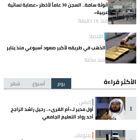
أنوثة سامة.. السجن 30 عاماً لأخطر «عصابة نسائية
عربية»
منذ 16 دقيقة
اقتصاد
الذهب في طريقه لأكبر صعود أسبوعي منذ يناير
منذ ساعة
الأكثر قراءة
يوم
أسبوع
شهر
الناس
1
أول مدير لـ«أم القرى».. رحيل راشد الراجح
أحد رواد التعليم الجامعي
منوعات