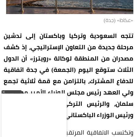
«عكاظ» (جدة)
تتجه السعودية وتركيا وباكستان إلى تدشين
مرحلة جديدة من التعاون الإستراتيجي، إذ كشف
مصدران من المنطقة لوكالة «رويترز» أن الدول
الثلاث ستوقع اليوم (الجمعة) في جدة اتفاقية
للدفاع المشترك، بالتزامن مع قمة ثلاثية تجمع
ولي العهد رئيس مجلس الوزراء الأمير محمد بن
سلمان، والرئيس التركي رجب طيب أردوغان،
ورئيس الوزراء الباكستاني محمد شهباز شريف.
وتكتسب الاتفاقية المرتقبة أهمية خاصة في ظل