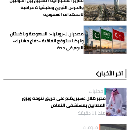
تقارير استخباراتية : تنسيق بين الحوثيين
والحرس الثوري ومليشيات عراقية
لاستهداف السعودية
مصدران لـ«رويترز»: السعودية وباكستان
وتركيا ستوقع اتفاقية «دفاع مشترك»
اليوم في جدة
آخر الأخبار
محليات
مدير هلال عسير يطّلع على حريق تنومة ويزور
المصابين بمستشفى النماص
منذ 11 دقيقة
منوعات