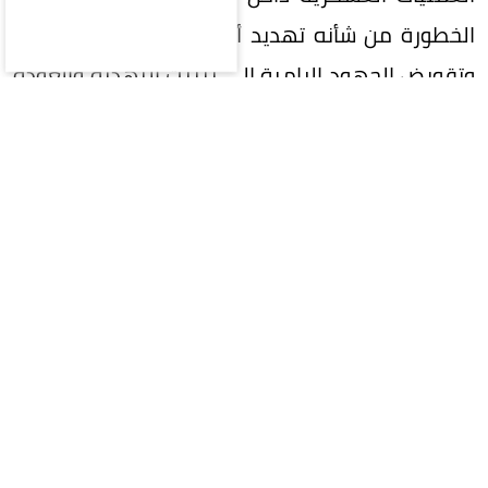
الخطورة من شأنه تهديد أمن المنطقة واستقرارها
وتقويض الجهود الرامية إلى تثبيت التهدئة والعودة
إلى المسار السياسي.
وأعرب الأمين العام عن تضامن جامعة الدول العربية
الكامل مع المملكة العربية السعودية في مواجهة
أي اعتداء يستهدف أمنها وسيادتها وسلامة
أراضيها، داعيًا في الوقت ذاته إلى وقف الهجمات
الحوثية والتصعيد العسكري داخل اليمن.
وشدد فهمي على أن المرحلة الراهنة تتطلب وقف
التصعيد والامتناع عن أي خطوات من شأنها توسيع
نطاق المواجهة، مؤكدًا ضرورة العودة إلى المسار