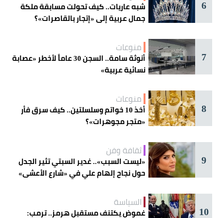
6
شبه عاريات.. كيف تحولت مسابقة ملكة
جمال عربية إلى «إتجار بالقاصرات»؟
منوعات
7
أنوثة سامة.. السجن 30 عاماً لأخطر «عصابة
نسائية عربية»
منوعات
8
أخذ 10 خواتم وسلسلتين.. كيف سرق فأر
«متجر مجوهرات»؟
ثقافة وفن
9
«ليست السبب».. غدير السبتي تثير الجدل
حول نجاح إلهام علي في «شارع الأعشى»
السياسة
10
غموض يكتنف مستقبل هرمز.. ترمب: