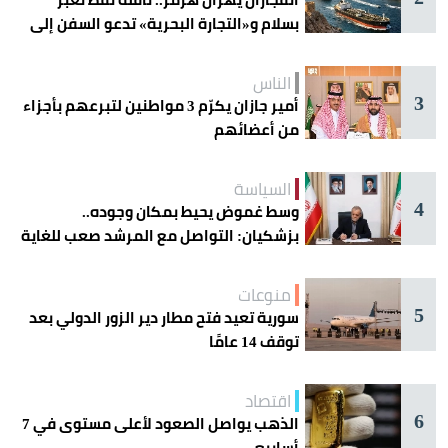
بسلام و«التجارة البحرية» تدعو السفن إلى
الحذر
الناس
3
أمير جازان يكرّم 3 مواطنين لتبرعهم بأجزاء
من أعضائهم
السياسة
4
وسط غموض يحيط بمكان وجوده..
بزشكيان: التواصل مع المرشد صعب للغاية
منوعات
5
سورية تعيد فتح مطار دير الزور الدولي بعد
توقف 14 عامًا
اقتصاد
6
الذهب يواصل الصعود لأعلى مستوى في 7
أسابيع