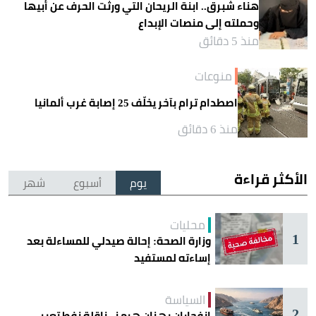
هناء شبرق.. ابنة الريحان التي ورثت الحرف عن أبيها
وحملته إلى منصات الإبداع
منذ 5 دقائق
منوعات
اصطدام ترام بآخر يخلّف 25 إصابة غرب ألمانيا
منذ 6 دقائق
الأكثر قراءة
يوم
أسبوع
شهر
محليات
1
وزارة الصحة: إحالة صيدلي للمساءلة بعد
إساءته لمستفيد
السياسة
2
انفجاران يهزان هرمز.. ناقلة نفط تعبر