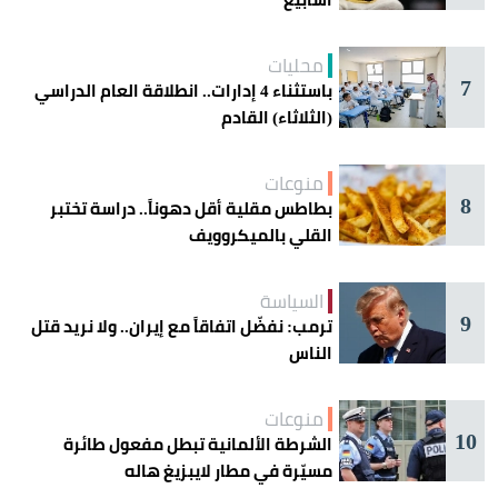
محليات
7
باستثناء 4 إدارات.. انطلاقة العام الدراسي
(الثلاثاء) القادم
منوعات
8
بطاطس مقلية أقل دهوناً.. دراسة تختبر
القلي بالميكروويف
السياسة
9
ترمب: نفضّل اتفاقاً مع إيران.. ولا نريد قتل
الناس
منوعات
10
الشرطة الألمانية تبطل مفعول طائرة
مسيّرة في مطار لايبزيغ هاله