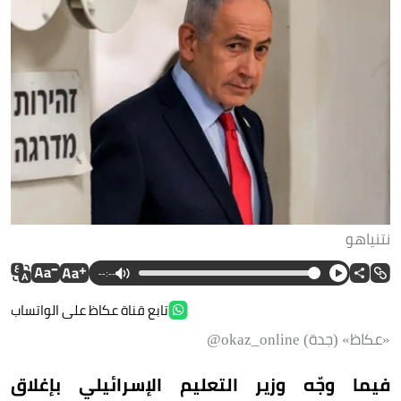
نتنياهو
--:--
تابع قناة عكاظ على الواتساب
«عكاظ» (جدة) okaz_online@
فيما وجّه وزير التعليم الإسرائيلي بإغلاق