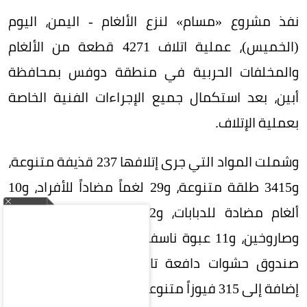
نفذ مشروع «مسام» لنزع الألغام - اليمن، اليوم
(الخميس)، عملية اتلاف 4271 قطعة من الألغام
والمخلفات الحربية في منطقة دوفس بمحافظة
أبين، بعد استكمال جميع الإجراءات الفنية الخاصة
بعملية الإتلاف.
وشملت المواد التي جرى إتلافها 237 قذيفة متنوعة،
و3415 طلقة متنوعة، و29 لغماً مضاداً للأفراد، و10
ألغام مضادة للدبابات، و22 قنبلة يدوية متنوعة،
وصاروخين، و11 عبوة ناسفة، و212 سهماً صلباً، و16
صندوق حشوات دافعة تالفة، وبرميلين متفجرين،
إضافة إلى 315 فيوزاً متنوعاً.