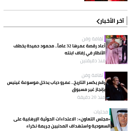
آخر الأخبار
ثقافة وفن
أعاد رقصة عمرها 32 عاماً.. محمود حميدة يخطف
الأنظار في زفاف ابنته
منذ دقيقتين
ثقافة وفن
رقم يكسر التاريخ.. عمرو دياب يدخل موسوعة غينيس
بإنجاز غير مسبوق
منذ 20 دقيقة
محليات
«مجلس التعاون»: الاعتداءات الحوثية الإرهابية على
السعودية واستهداف المدنيين جريمة نكراء