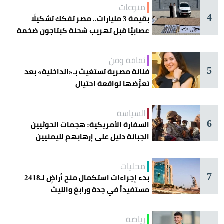
منوعات
4
بقيمة 3 مليارات.. مصر تفكك تشكيلًا
عصابيًا قبل تهريب شحنة كبتاجون ضخمة
ثقافة وفن
5
فنانة مصرية تستغيث بـ«الداخلية» بعد
تعرُّضها لواقعة احتيال
السياسة
6
السفارة الأمريكية: هجمات الحوثيين
الجبانة دليل على إرهابهم لليمنيين
محليات
7
بدء إجراءات استكمال منح أراضٍ لـ2418
مستفيداً في جدة ورابغ والليث
رياضة