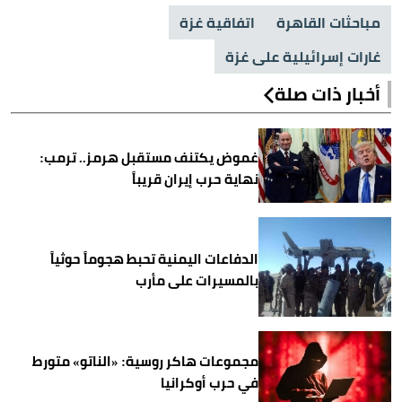
مباحثات القاهرة
اتفاقية غزة
غارات إسرائيلية على غزة
أخبار ذات صلة
غموض يكتنف مستقبل هرمز.. ترمب:
نهاية حرب إيران قريباً
الدفاعات اليمنية تحبط هجوماً حوثياً
بالمسيرات على مأرب
مجموعات هاكر روسية: «الناتو» متورط
في حرب أوكرانيا