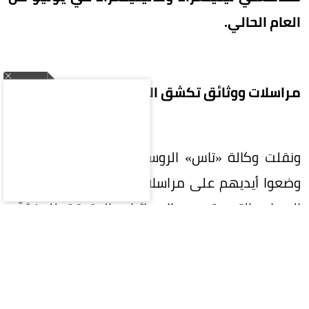
العام الحالي.
مراسلات ووثائق تكشق الإحداثيات
ونقلت وكالة «تاس» الروسية عن المخترقين بأنهم
وضعوا أيديهم على مراسلات ووثائق تكشف بوضوح
الجهات التي قدمت الإحداثيات الدقيقة للمنشآت
المستهدفة، ومّن حرض أوكرانيا على ممارسة
الإرهاب في مقاطعتي لينينغراد وكالينينغراد.