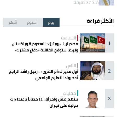
منذ 37 دقيقة
الأكثر قراءة
يوم
أسبوع
شهر
السياسة
1
مصدران لـ«رويترز»: السعودية وباكستان
وتركيا ستوقع اتفاقية «دفاع مشترك»
اليوم في جدة
الناس
2
أول مدير لـ«أم القرى».. رحيل راشد الراجح
أحد رواد التعليم الجامعي
محليات
3
بينهم طفل وامرأة.. 11 مصاباً باعتداءات
حوثية على نجران