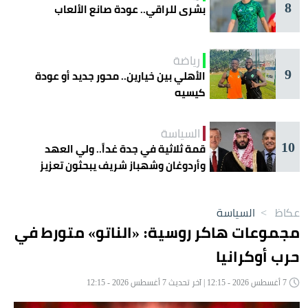
8
بشرى للراقي.. عودة صانع الألعاب
رياضة
9
الأهلي بين خيارين.. محور جديد أو عودة
كيسيه
السياسة
10
قمة ثلاثية في جدة غداً.. ولي العهد
وأردوغان وشهباز شريف يبحثون تعزيز
التعاون
عكاظ
>
السياسة
مجموعات هاكر روسية: «الناتو» متورط في
حرب أوكرانيا
7 أغسطس 2026 - 12:15 | آخر تحديث 7 أغسطس 2026 - 12:15