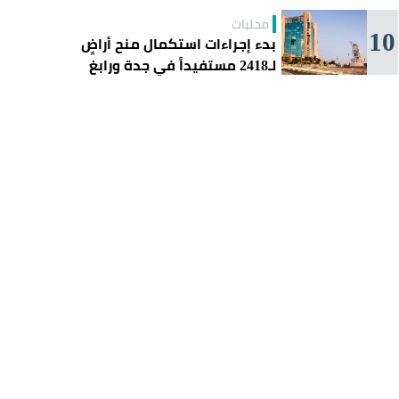
محليات
10
بدء إجراءات استكمال منح أراضٍ
لـ2418 مستفيداً في جدة ورابغ
والليث