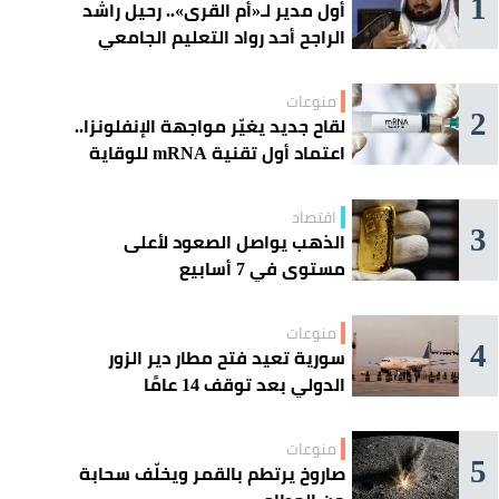
1
أول مدير لـ«أم القرى».. رحيل راشد
الراجح أحد رواد التعليم الجامعي
منوعات
2
لقاح جديد يغيّر مواجهة الإنفلونزا..
اعتماد أول تقنية mRNA للوقاية
الموسمية
اقتصاد
3
الذهب يواصل الصعود لأعلى
مستوى في 7 أسابيع
منوعات
4
سورية تعيد فتح مطار دير الزور
الدولي بعد توقف 14 عامًا
منوعات
5
صاروخ يرتطم بالقمر ويخلّف سحابة