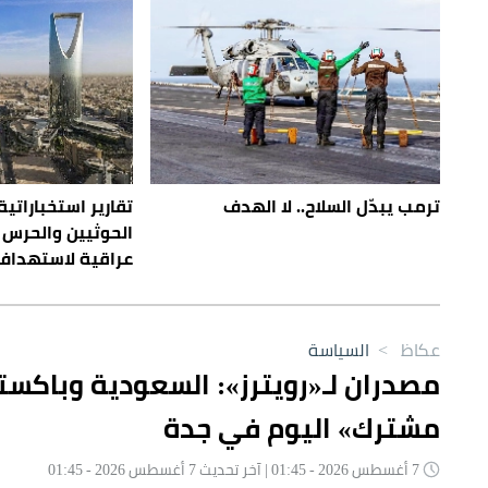
ترمب يبدّل السلاح.. لا الهدف
تقارير استخباراتية
الحوثيين والحرس 
عراقية لاستهداف
عكاظ
>
السياسة
مصدران لـ«رويترز»: السعودية وباكست
مشترك» اليوم في جدة
7 أغسطس 2026 - 01:45 | آخر تحديث 7 أغسطس 2026 - 01:45