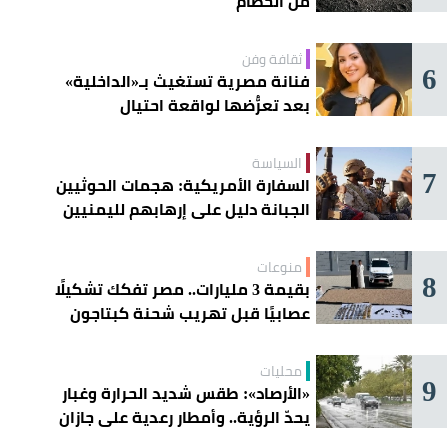
من الحطام
ثقافة وفن
6
فنانة مصرية تستغيث بـ«الداخلية»
بعد تعرُّضها لواقعة احتيال
السياسة
7
السفارة الأمريكية: هجمات الحوثيين
الجبانة دليل على إرهابهم لليمنيين
منوعات
8
بقيمة 3 مليارات.. مصر تفكك تشكيلًا
عصابيًا قبل تهريب شحنة كبتاجون
ضخمة
محليات
9
«الأرصاد»: طقس شديد الحرارة وغبار
يحدّ الرؤية.. وأمطار رعدية على جازان
وعسير