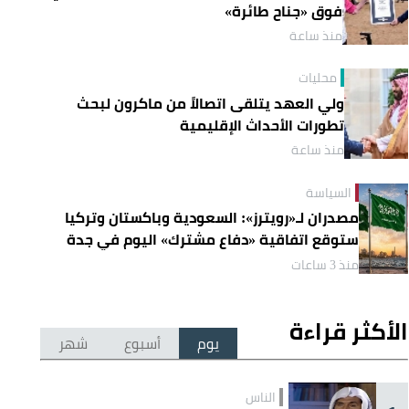
فوق «جناح طائرة»
منذ ساعة
محليات
ولي العهد يتلقى اتصالاً من ماكرون لبحث
تطورات الأحداث الإقليمية
منذ ساعة
السياسة
مصدران لـ«رويترز»: السعودية وباكستان وتركيا
ستوقع اتفاقية «دفاع مشترك» اليوم في جدة
منذ 3 ساعات
الأكثر قراءة
يوم
أسبوع
شهر
الناس