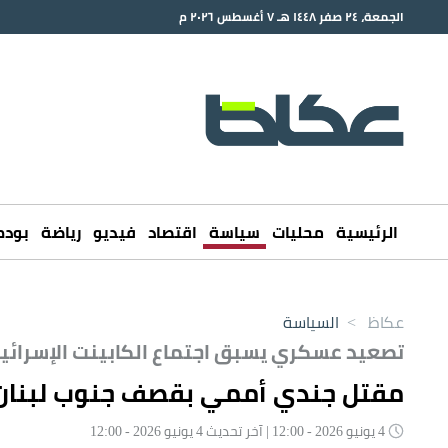
الجمعة، ٢٤ صفر ١٤٤٨ هـ ٧ أغسطس ٢٠٢٦ م
الرئيسية
محليات
سياسة
اقتصاد
فيديو
رياضة
بود
عكاظ
>
السياسة
تصعيد عسكري يسبق اجتماع الكابينت الإسرائي
مقتل جندي أممي بقصف جنوب لبنان
4 يونيو 2026 - 12:00 | آخر تحديث 4 يونيو 2026 - 12:00