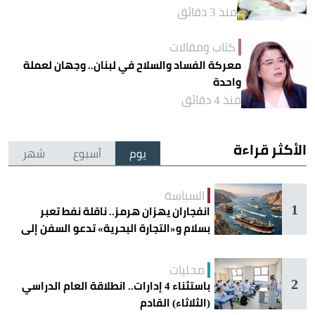
منذ 3 دقائق
كتاب ومقالات
معركة الفساد والسلاح في لبنان.. وجهان لعملة
واحدة
منذ 4 دقائق
الأكثر قراءة
يوم
أسبوع
شهر
السياسة
1
انفجاران يهزان هرمز.. ناقلة نفط تعبر
بسلام و«التجارة البحرية» تدعو السفن إلى
الحذر
محليات
2
باستثناء 4 إدارات.. انطلاقة العام الدراسي
(الثلاثاء) القادم