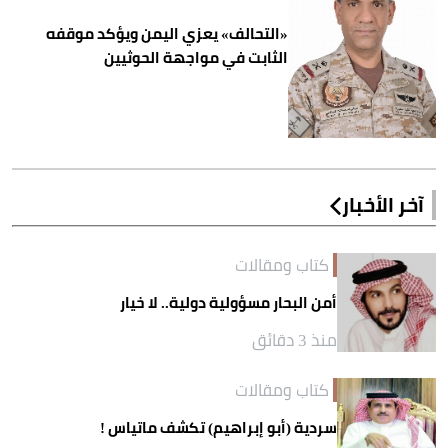
«التحالف» يعزي اليمن ويؤكد موقفه
الثابت في مواجهة الحوثيين
آخر الأخبار
كتاب ومقالات
أمن البحار مسؤولية دولية.. لا خيار
منذ 3 دقائق
كتاب ومقالات
سردية (أبو إبراهيم) تكشف ماتياس !