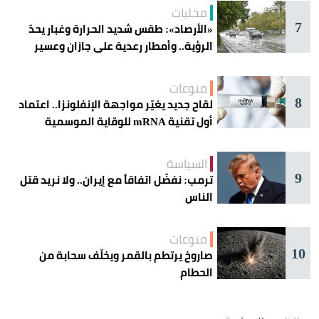
محليات
7
«الأرصاد»: طقس شديد الحرارة وغبار يحدّ
الرؤية.. وأمطار رعدية على جازان وعسير
منوعات
8
لقاح جديد يغيّر مواجهة الإنفلونزا.. اعتماد
أول تقنية mRNA للوقاية الموسمية
السياسة
9
ترمب: نفضّل اتفاقاً مع إيران.. ولا نريد قتل
الناس
منوعات
10
صاروخ يرتطم بالقمر ويخلّف سحابة من
الحطام