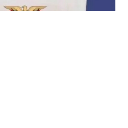
«عكاظ» (جدة)
في تطور ميداني لافت، أعلنت وزارة الدفاع
استهدف عناصر مليشيا الحوثي وعتادها، ر
جبهات الساحل الغربي اشتباكات عنيفة، ب
والأمنية في البلاد.
وأوضح الناطق باسم الجيش اليمني العقيد ماجد ا