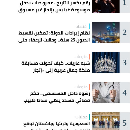
1
رقم يكسر التاريخ.. عمرو دياب يدخل
موسوعة غينيس بإنجاز غير مسبوق
اقتصاد
2
نظام إيرادات الدولة: تمكين تقسيط
الديون 25 سنة.. وحالات للإعفاء حتى
مليون ريال
منوعات
3
شبه عاريات.. كيف تحولت مسابقة
ملكة جمال عربية إلى «إتجار
بالقاصرات»؟
منوعات
4
رشوة داخل المستشفى.. حكم
قضائي مشدد ينهي نشاط طبيب
مغربي
محليات
5
السعودية وتركيا وباكستان توقع