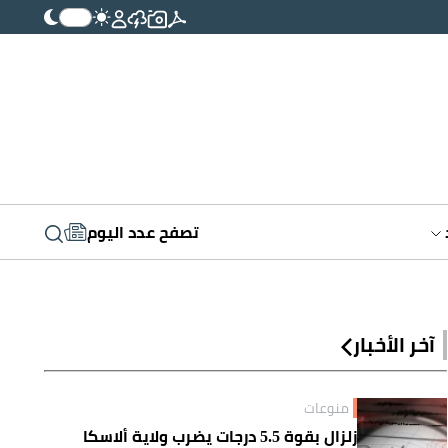
تصفح عدد اليوم
آخر الأخبار
منوعات
زلزال بقوة 5.5 درجات يضرب ولاية ألاسكا