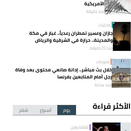
الأمريكية
منذ دقيقة
محليات
جازان وعسير تمطران رعدياً.. غبار في مكة
والمدينة.. حرارة في الشرقية والرياض
منذ 25 دقيقة
منوعات
خلال بث مباشر.. إدانة صانعي محتوى بعد وفاة
رجل أمام المتابعين بفرنسا
منذ ساعة
الأكثر قراءة
يوم
أسبوع
شهر
ثقافة وفن