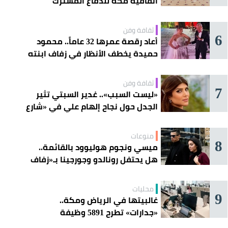
اتفاقية مكة للدفاع المشترك
ثقافة وفن
6
أعاد رقصة عمرها 32 عاماً.. محمود
حميدة يخطف الأنظار في زفاف ابنته
ثقافة وفن
7
«ليست السبب».. غدير السبتي تثير
الجدل حول نجاح إلهام علي في «شارع
الأعشى»
منوعات
8
ميسي ونجوم هوليوود بالقائمة..
هل يحتفل رونالدو وجورجينا بـ«زفاف
القرن» غداً؟
محليات
9
غالبيتها في الرياض ومكة..
«جدارات» تطرح 5891 وظيفة
للسعوديين هذا الأسبوع