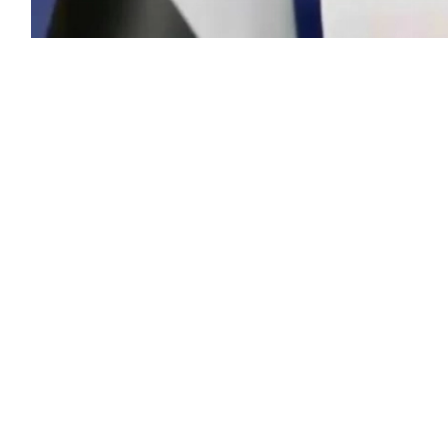
 اليمنية، اليوم (السبت)، تنفيذ عمل عسكري
داً على اعتداءاتها الأخيرة، فيما شهدت
التزامن مع رفع مستوى الجاهزية العسكرية
لنزيلي، أن التحرك العسكري جاء رداً على ما وصفه