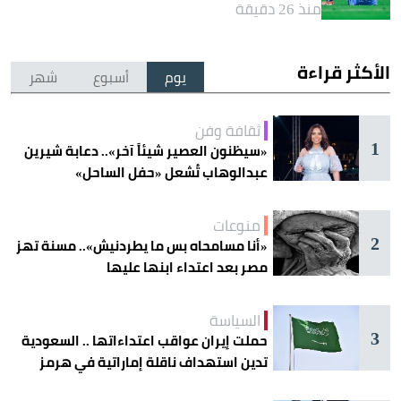
منذ 26 دقيقة
الأكثر قراءة
يوم
أسبوع
شهر
ثقافة وفن
1
«سيظنون العصير شيئاً آخر».. دعابة شيرين
عبدالوهاب تُشعل «حفل الساحل»
منوعات
2
«أنا مسامحاه بس ما يطردنيش».. مسنة تهز
مصر بعد اعتداء ابنها عليها
السياسة
3
حملت إيران عواقب اعتداءاتها .. السعودية
تدين استهداف ناقلة إماراتية في هرمز