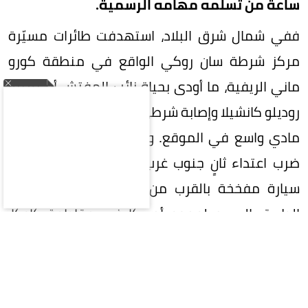
ساعة من تسلمه مهامه الرسمية.
ففي شمال شرق البلاد، استهدفت طائرات مسيّرة
مركز شرطة سان روكي الواقع في منطقة كورو
ماني الريفية، ما أودى بحياة نائب المفتش أرجيميرو
روديلو كانشيلا وإصابة شرطي آخر بجراح، فضلاً عن دمار
مادي واسع في الموقع. وفي التوقيت ذاته تقريباً،
ضرب اعتداء ثانٍ جنوب غرب كولومبيا، حيث انفجرت
سيارة مفخخة بالقرب من كشك مون دومو على
الطريق السريع لعموم أمريكا في مقاطعة كاوكا،
مخلفة جريحين في صفوف الشرطة.
وعلى أثر هذه التطورات الأمنية المتسارعة، أعلنت
وزارة الدفاع الكولومبية استنفاراً شاملاً، مخصصة