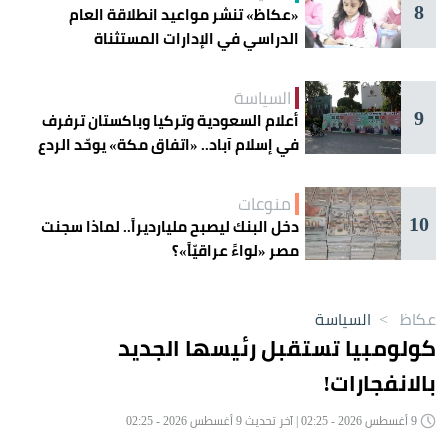
8
«عكاظ» تنشر مواعيد انطلاقة العام
الدراسي في الإدارات المستثناة
السياسة
9
أعلام السعودية وتركيا وباكستان ترفرف
في إسلام آباد.. «اتفاق مكة» يوحّد الردع
منوعات
10
دخل البنك ليصبح مليارديراً.. لماذا سجنت
مصر «لواءً عراقيّاً»؟
عكاظ
>
السياسة
كولومبيا تستقبل رئيسها الجديد
بالانفجارات!
9 أغسطس 2026 - 02:25 | آخر تحديث 9 أغسطس 2026 - 02:25