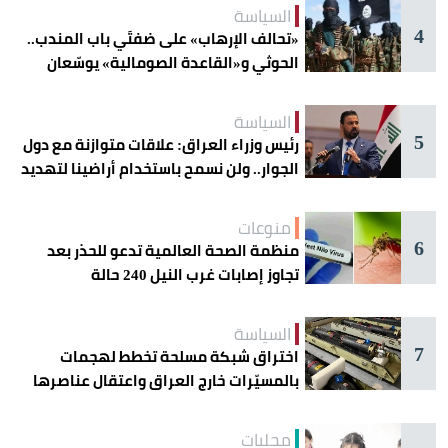
السياسة
4
«تحالف الإرهاب» على ضفتَي باب المندب..
الحوثي و«القاعدة الصومالية» يوسّعان
دائرة الخطر
السياسة
5
رئيس وزراء العراق: علاقات متوازنة مع دول
الجوار.. ولن نسمح باستخدام أراضينا لتهديد
أمنها
منوعات
6
منظمة الصحة العالمية تدعو للحذر بعد
تجاوز إصابات غرب النيل 240 حالة
السياسة
7
اختراق شبكة مسلحة تخطط لهجمات
بالمسيّرات خارج العراق واعتقال عناصرها
محليات