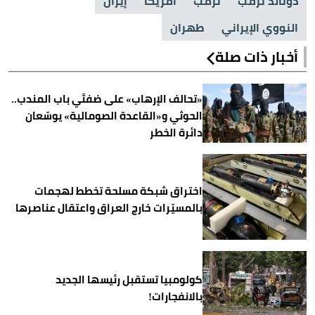
دونالد ترمب
ترمب
أمريكا
إيران
النووي الإيراني
طهران
أخبار ذات صلة
«تحالف الإرهاب» على ضفتَي باب المندب..
الحوثي و«القاعدة الصومالية» يوسّعان
دائرة الخطر
اختراق شبكة مسلحة تخطط لهجمات
بالمسيّرات خارج العراق واعتقال عناصرها
كولومبيا تستقبل رئيسها الجديد
بالانفجارات!