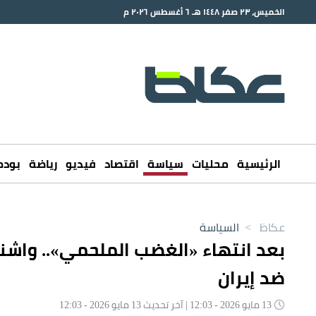
الخميس، ٢٣ صفر ١٤٤٨ هـ ٦ أغسطس ٢٠٢٦ م
الرئيسية
محليات
سياسة
اقتصاد
فيديو
رياضة
بود
عكاظ
>
السياسة
بعد انتهاء «الغضب الملحمي».. واشنط
ضد إيران
13 مايو 2026 - 12:03 | آخر تحديث 13 مايو 2026 - 12:03