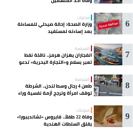
وفاة أحد المتهمين
محليات
6
وزارة الصحة: إحالة صيدلي للمساءلة
بعد إساءته لمستفيد
السياسة
7
انفجاران يهزان هرمز.. ناقلة نفط
تعبر بسلام و«التجارة البحرية» تدعو
السفن إلى الحذر
السياسة
8
طعن 4 رجال وسط لندن.. الشرطة
توقف امرأة وترجح أزمة نفسية وراء
الهجوم
منوعات
9
وفاة 22 طفلاً.. فايروس «تشانديبورا»
يقلق السلطات الهندية