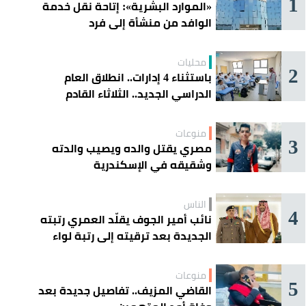
1
«الموارد البشرية»: إتاحة نقل خدمة
الوافد من منشأة إلى فرد
محليات
2
باستثناء 4 إدارات.. انطلاق العام
الدراسي الجديد.. الثلاثاء القادم
منوعات
3
مصري يقتل والده ويصيب والدته
وشقيقه في الإسكندرية
الناس
4
نائب أمير الجوف يقلّد العمري رتبته
الجديدة بعد ترقيته إلى رتبة لواء
منوعات
5
القاضي المزيف.. تفاصيل جديدة بعد