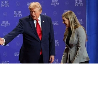
«عكاظ» (لاس فيغاس) Okaz-Online@
انتشر على منصات التواصل الاجتماعي مق