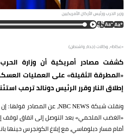
وزير الحرب ورئيس الأركان الأمريكيين
«عكاظ»، وكالات (جدة، واشنطن)
كشفت مصادر أمريكية أن وزارة الحرب ا
«المطرقة الثقيلة» على العمليات العسكري
إطلاق النار وقرر الرئيس دونالد ترمب استئن
ونقلت شبكة NBC NEWS، عن المصا
«الغضب الملحمي» بعد التوصل إلى اتفاق لوقف إط
أمام مسار دبلوماسي، مع إبلاغ الكونجرس حينها بانته