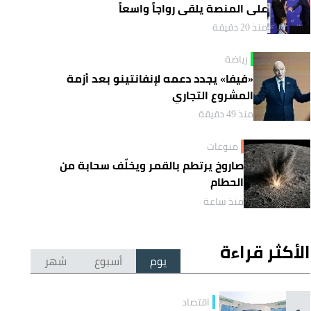
على المنصة يلقى رواجاً واسعاً
منذ 20 دقيقة
رياضة
«فيفا» يجدد دعمه لإنفانتينو بعد أزمة
المشروع التجاري
منذ 49 دقيقة
منوعات
صاروخ يرتطم بالقمر ويخلّف سحابة من
الحطام
منذ ساعة
الأكثر قراءة
يوم
أسبوع
شهر
اقتصاد