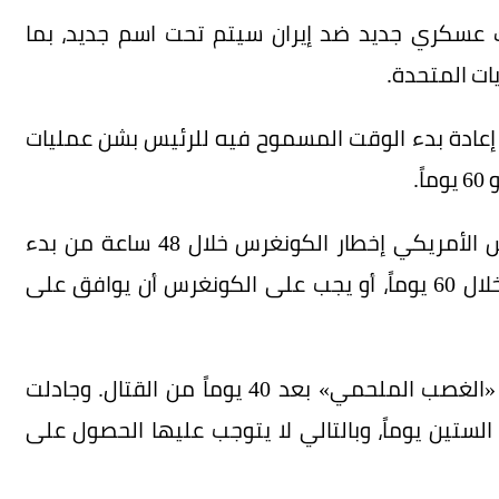
 عسكري جديد ضد إيران سيتم تحت اسم جديد، بما
ات المتحدة.
 إعادة بدء الوقت المسموح فيه للرئيس بشن عمليات
.
ويتطلب قرار صلاحيات الحرب لعام 1973 من الرئيس الأمريكي إخطار الكونغرس خلال 48 ساعة من بدء
القتال؛ وإذا لم يكن كذلك، يجب إما سحب القوات خلال 60 يوماً، أو يجب على الكونغرس أن يوافق على
وتوقفت العمليات العسكرية الأمريكية تحت اسم «الغصب الملحمي» بعد 40 يوماً من القتال. وجادلت
 الستين يوماً، وبالتالي لا يتوجب عليها الحصول على