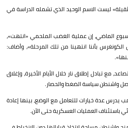
ثقيلة» ليست الاسم الوحيد الذي تشمله الدراسة في
لأسبوع الماضي، إن عملية الغضب الملحمي «انتهت»،
 الكونغرس بأننا انتهينا من تلك المرحلة»، وأضاف:
نها».
د، مع تبادل إطلاق نار خلال الأيام الأخيرة، وإغلاق
ل واشنطن سياسة الضغط والحصار.
ب يدرس عدة خيارات للتعامل مع الوضع، بينها إعادة
ئي باستئناف العمليات العسكرية حتى الآن.
نح واشنطن مساحة لاتخاذ قراراتها دون الانخراط في