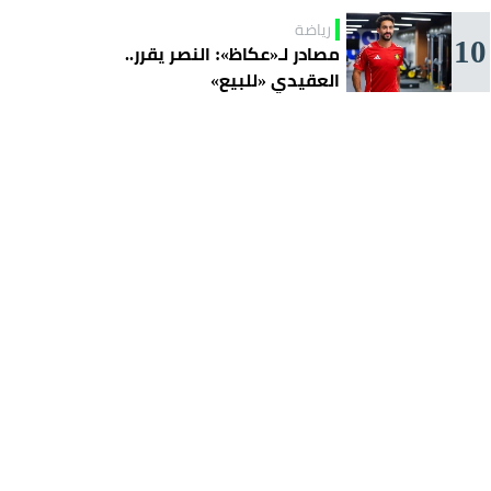
رياضة
10
مصادر لـ«عكاظ»: النصر يقرر..
العقيدي «للبيع»