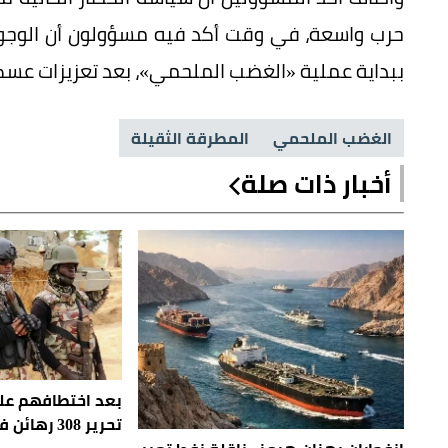
حرب واسعة، في وقت أكد فيه مسؤولون أن الوجود
ببداية عملية «الغضب الملحمي»، بعد تعزيزات عسكري
الغضب الملحمي
المطرقة الثقيلة
أخبار ذات صلة
بعد اختطافهم عل
تحرير 308 رهائن في نيجيريا