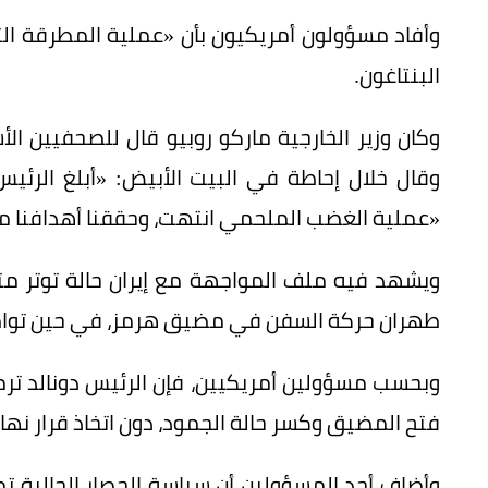
وأفاد مسؤولون أمريكيون بأن «عملية المطرقة ال
البنتاغون.
وكان وزير الخارجية ماركو روبيو قال للصحفيين ا
وقال خلال إحاطة في البيت الأبيض: «أبلغ الرئيس
«عملية الغضب الملحمي انتهت، وحققنا أهدافنا م
ويشهد فيه ملف المواجهة مع إيران حالة توتر متصاع
طهران حركة السفن في مضيق هرمز، في حين تواص
وبحسب مسؤولين أمريكيين، فإن الرئيس دونالد ترم
فتح المضيق وكسر حالة الجمود، دون اتخاذ قرار نها
وأضاف أحد المسؤولين أن سياسة الحصار الحالية تم