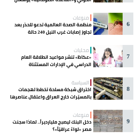
دائرة الخطر
منوعات
6
منظمة الصحة العالمية تدعو للحذر بعد
تجاوز إصابات غرب النيل 240 حالة
محليات
7
«عكاظ» تنشر مواعيد انطلاقة العام
الدراسي في الإدارات المستثناة
السياسة
8
اختراق شبكة مسلحة تخطط لهجمات
بالمسيّرات خارج العراق واعتقال عناصرها
منوعات
9
دخل البنك ليصبح مليارديراً.. لماذا سجنت
مصر «لواءً عراقيّاً»؟