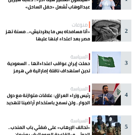
عبدالوهاب تُشعل «حفل الساحل»
منوعات
2
«أنا مسامحاه بس ما يطردنيش».. مسنة تهز
مصر بعد اعتداء ابنها عليها
السياسة
3
حملت إيران عواقب اعتداءاتها .. السعودية
تدين استهداف ناقلة إماراتية في هرمز
السياسة
4
رئيس وزراء العراق: علاقات متوازنة مع دول
الجوار.. ولن نسمح باستخدام أراضينا لتهديد
أمنها
السياسة
5
«تحالف الإرهاب» على ضفتَي باب المندب..
الحوثي و«القاعدة الصومالية» يوسّعان