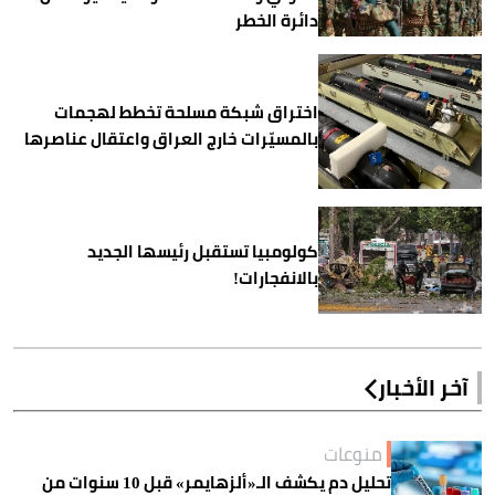
دائرة الخطر
اختراق شبكة مسلحة تخطط لهجمات
بالمسيّرات خارج العراق واعتقال عناصرها
كولومبيا تستقبل رئيسها الجديد
بالانفجارات!
آخر الأخبار
منوعات
تحليل دم يكشف الـ«ألزهايمر» قبل 10 سنوات من