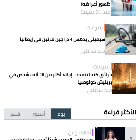
ظهور أعراضه!
منذ 21 دقيقة
منوعات
سبعيني يدهس 4 دراجين مرتين في إيطاليا
منذ ساعتين
منوعات
حرائق كندا تتمدد.. إجلاء أكثر من 20 ألف شخص في
بريتيش كولومبيا
منذ ساعتين
الأكثر قراءة
يوم
أسبوع
شهر
ثقافة وفن
1
«سيظنون العصير شيئاً آخر».. دعابة شيرين