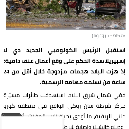
«عكاظ» ( بوغوتا)
استقبل الرئيس الكولومبي الجديد دي لا
إسبيريلا سدة الحكم على وقع أعمال عنف دامية؛
إذ هزت البلاد هجمات مزدوجة خلال أقل من 24
ساعة من تسلمه مهامه الرسمية.
ففي شمال شرق البلاد، استهدفت طائرات مسيّرة
مركز شرطة سان روكي الواقع في منطقة كورو
ماني الريفية، ما أودى بحياة نائب المفتش أرجيميرو
روديلو كانشيلا وإصابة شرطي آخر بجراح، فضلاً عن دمار