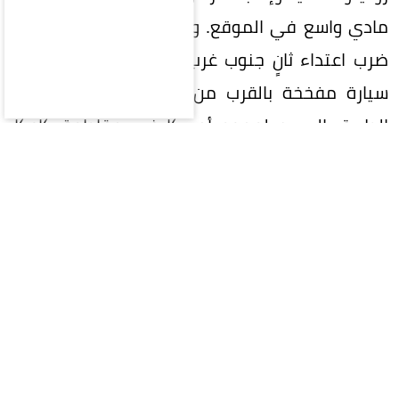
مادي واسع في الموقع. وفي التوقيت ذاته تقريباً،
ضرب اعتداء ثانٍ جنوب غرب كولومبيا، حيث انفجرت
سيارة مفخخة بالقرب من كشك مون دومو على
الطريق السريع لعموم أمريكا في مقاطعة كاوكا،
مخلفة جريحين في صفوف الشرطة.
وعلى أثر هذه التطورات الأمنية المتسارعة، أعلنت
وزارة الدفاع الكولومبية استنفاراً شاملاً، مخصصة
موارد استخباراتية وميدانية مكثفة لتعقب الجناة
وتحديد مخابئهم تمهيداً لتقديمهم إلى العدالة.
المقالة التالية