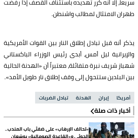
سريعاً، إلا أنه كرر تهديده باستئناف القصف إذا رفضت
طهران الامتثال لمطالب واشنطن.
يذكر أنه قبل تبادل إطلاق النار بين القوات الأمريكية
والإيرانية ليل أمس، أبدى رئيس الوزراء الباكستاني
شهباز شريف نبرة متفائلة، معتبراً أن «الهدنة الحالية
بين البلدين ستتحول إلى وقف إطلاق نار طويل الأمد».
أمريكا
إيران
الهدنة
تبادل الضربات
أخبار ذات صلة
«تحالف الإرهاب» على ضفتَي باب المندب..
الحوثي و«القاعدة الصومالية» يوسّعان