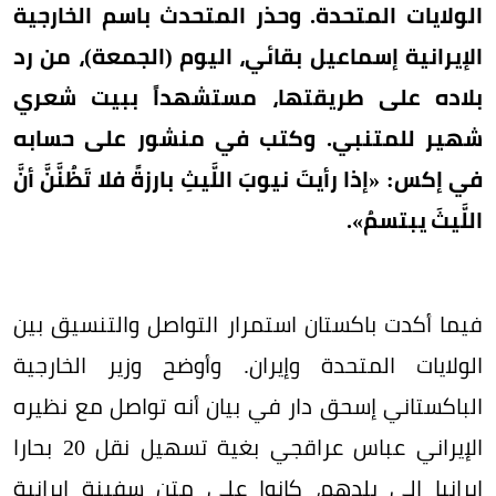
الولايات المتحدة. وحذر المتحدث باسم الخارجية
الإيرانية إسماعيل بقائي، اليوم (الجمعة)، من رد
بلاده على طريقتها، مستشهداً ببيت شعري
شهير للمتنبي. وكتب في منشور على حسابه
في إكس: «إذا رأيتَ نيوبَ اللَّيثِ بارزةً فلا تَظُنَّنَّ أنَّ
اللَّيثَ يبتسمُ».
فيما أكدت باكستان استمرار التواصل والتنسيق بين
الولايات المتحدة وإيران. وأوضح وزير الخارجية
الباكستاني إسحق دار في بيان أنه تواصل مع نظيره
الإيراني عباس عراقجي بغية تسهيل نقل 20 بحارا
إيرانيا إلى بلدهم، كانوا على متن سفينة إيرانية