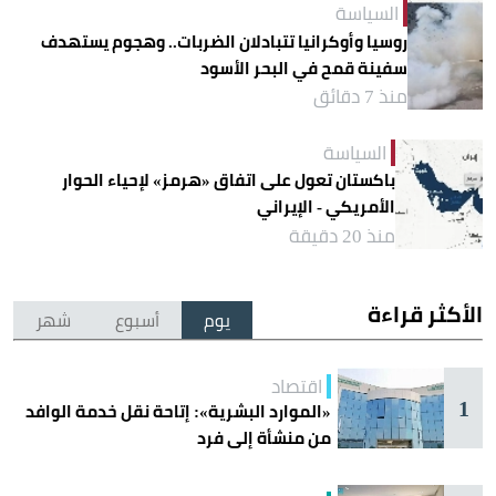
السياسة
روسيا وأوكرانيا تتبادلان الضربات.. وهجوم يستهدف
سفينة قمح في البحر الأسود
منذ 7 دقائق
السياسة
باكستان تعول على اتفاق «هرمز» لإحياء الحوار
الأمريكي - الإيراني
منذ 20 دقيقة
الأكثر قراءة
يوم
أسبوع
شهر
اقتصاد
1
«الموارد البشرية»: إتاحة نقل خدمة الوافد
من منشأة إلى فرد