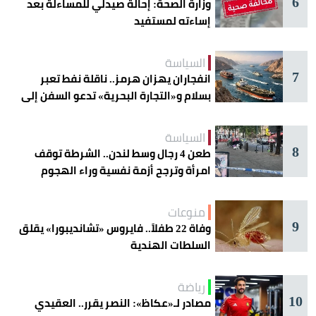
6
وزارة الصحة: إحالة صيدلي للمساءلة بعد
إساءته لمستفيد
السياسة
7
انفجاران يهزان هرمز.. ناقلة نفط تعبر
بسلام و«التجارة البحرية» تدعو السفن إلى
الحذر
السياسة
8
طعن 4 رجال وسط لندن.. الشرطة توقف
امرأة وترجح أزمة نفسية وراء الهجوم
منوعات
9
وفاة 22 طفلاً.. فايروس «تشانديبورا» يقلق
السلطات الهندية
رياضة
10
مصادر لـ«عكاظ»: النصر يقرر.. العقيدي