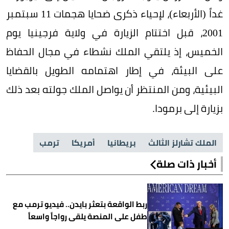
غداً (الأربعاء)، لإحياء ذكرى ضحايا هجمات 11 سبتمبر
2001، قبل اختتام الزيارة في ولاية فرجينيا يوم
الخميس، إذ يلتقي الملك نشطاء في مجال الحفاظ
على البيئة، في إطار اهتمامه الطويل بالقضايا
البيئية، ومن المنتظر أن يواصل الملك جولته بعد ذلك
بزيارة إلى برمودا.
الملك تشارلز الثالث
بريطانيا
أمريكا
ترمب
أخبار ذات صلة
ربط الواقعة بتعثر بايدن.. فيديو ترمب مع
طفل على المنصة يلقى رواجاً واسعاً