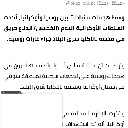
«عكاظ» (جدة) okaz_online@
وسط هجمات متبادلة بين روسيا وأوكرانيا، أكدت
السلطات الأوكرانية اليوم (الخميس) اندلاع حريق
في مدينة بالاكليا شرق البلاد جراء غارات روسية.
وأوضحت أن ستة أشخاص قُتلوا وأُصيب 31 آخرون في
هجمات روسية على تجمعات سكنية بمنطقة سومي
في شمال أوكرانيا، ومدينة بالاكليا شرق البلاد.
وذكرت الإدارة المحلية في منطقة خيرسون جنوب
أوكرانيا، أنه تم استهداف شاحنة صغيرة في هجوم