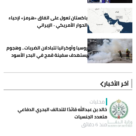
باكستان تعول على اتفاق «هرمز» لإحياء
الحوار الأمريكي - الإيراني
روسيا وأوكرانيا تتبادلان الضربات.. وهجوم
يستهدف سفينة قمح في البحر الأسود
آخر الأخبار
محليات
خالد بن عبدالله قائدًا للتحالف البحري الدفاعي
متعدد الجنسيات
منذ 6 دقائق