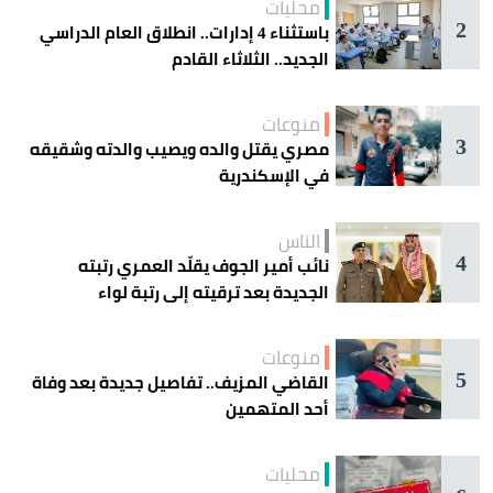
محليات
2
باستثناء 4 إدارات.. انطلاق العام الدراسي
الجديد.. الثلاثاء القادم
منوعات
3
مصري يقتل والده ويصيب والدته وشقيقه
في الإسكندرية
الناس
4
نائب أمير الجوف يقلّد العمري رتبته
الجديدة بعد ترقيته إلى رتبة لواء
منوعات
5
القاضي المزيف.. تفاصيل جديدة بعد وفاة
أحد المتهمين
محليات