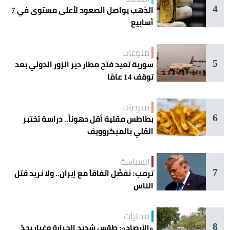
4
الذهب يواصل الصعود لأعلى مستوى في 7
أسابيع
منوعات
5
سورية تعيد فتح مطار دير الزور الدولي بعد
توقف 14 عامًا
منوعات
6
بطاطس مقلية أقل دهوناً.. دراسة تختبر
القلي بالميكروويف
السياسة
7
ترمب: نفضّل اتفاقاً مع إيران.. ولا نريد قتل
الناس
محليات
8
«الأرصاد»: طقس شديد الحرارة وغبار يحدّ