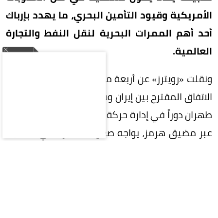
الأمريكية وقيود التأمين البحري، ما يهدد بإرباك
أحد أهم الممرات البحرية لنقل النفط والتجارة
العالمية.
ونقلت «رويترز» عن أربعة مصادر في قطاع الشحن أن
الاتفاق المقترح بين إيران وسلطنة عُمان، والذي يمنح
طهران دوراً في إدارة حركة السفن الداخلة إلى الخليج
عبر مضيق هرمز، يواجه صعوبات كبيرة في التنفيذ،
إذ إن أي مدفوعات قد تترتب عليه قد تعرض الشركات
لعقوبات أمريكية أو فقدان التغطية التأمينية.
مقترح يغيّر قواعد الملاحة