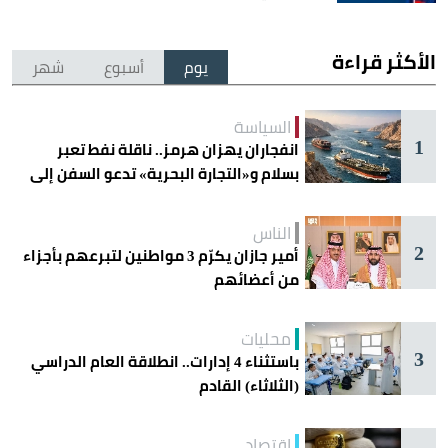
الأكثر قراءة
يوم
أسبوع
شهر
السياسة
1
انفجاران يهزان هرمز.. ناقلة نفط تعبر
بسلام و«التجارة البحرية» تدعو السفن إلى
الحذر
الناس
2
أمير جازان يكرّم 3 مواطنين لتبرعهم بأجزاء
من أعضائهم
محليات
3
باستثناء 4 إدارات.. انطلاقة العام الدراسي
(الثلاثاء) القادم
اقتصاد