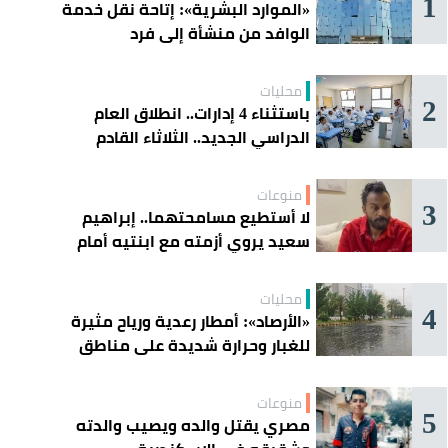
1
«الموارد البشرية»: إتاحة نقل خدمة
الوافد من منشأة إلى فرد
محليات
2
باستثناء 4 إدارات.. انطلاق العام
الدراسي الجديد.. الثلاثاء القادم
منوعات
3
لا أستطيع مسامحتهما.. إبراهيم
سعيد يروي أزمته مع ابنتيه أمام
القضاء
محليات
4
«الأرصاد»: أمطار رعدية ورياح مثيرة
للغبار وحرارة شديدة على مناطق
عدة
منوعات
5
مصري يقتل والده ويصيب والدته