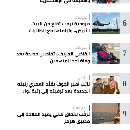
وشقيقه في الإسكندرية
منوعات
6
مروحية ترمب تقلع من البيت
الأبيض.. وتزامنها مع الطائرات
المدنية يفتح تحقيقًا جويًا
منوعات
7
القاضي المزيف.. تفاصيل جديدة بعد
وفاة أحد المتهمين
الناس
8
نائب أمير الجوف يقلّد العمري رتبته
الجديدة بعد ترقيته إلى رتبة لواء
السياسة
9
ترقّب لاتفاق ثلاثي يعيد الملاحة إلى
مضيق هرمز