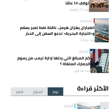
توقف 14 عامًا
منذ 13 دقيقة
السياسة
انفجاران يهزان هرمز.. ناقلة نفط تعبر بسلام
و«التجارة البحرية» تدعو السفن إلى الحذر
منذ ساعة
اقتصاد
كم المبالغ التي ردتها إدارة ترمب من رسوم
الجمارك الملغاة ؟
منذ ساعتين
الأكثر قراءة
يوم
أسبوع
شهر
اقتصاد