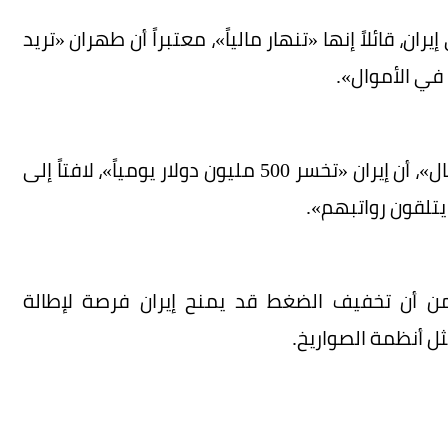
ان، قائلاً إنها «تنهار مالياً»، معتبراً أن طهران «تريد
في الأموال».
وأضاف ترمب في منشور على منصة «تروث سوشيال»، أن إيران «تخسر 500 مليون دولار يومياً»، لافتاً إلى
يتلقون رواتبهم».
وه من أن تخفيف الضغط قد يمنح إيران فرصة لإطالة
ثل أنظمة الصواريخ.