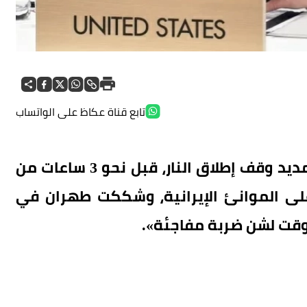
تابع قناة عكاظ على الواتساب
جاء قرار الرئيس الأمريكي دونالد ترمب بتمديد وقف إطلاق النار، قبل نحو 3 ساعات من
على الموانئ الإيرانية، وشككت طهران في
لوقت لشن ضربة مفاجئة».