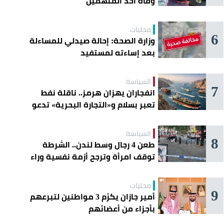
وفاة أحد المتهمين
محليات
6
وزارة الصحة: إحالة صيدلي للمساءلة
بعد إساءته لمستفيد
السياسة
7
انفجاران يهزان هرمز.. ناقلة نفط
تعبر بسلام و«التجارة البحرية» تدعو
السفن إلى الحذر
السياسة
8
طعن 4 رجال وسط لندن.. الشرطة
توقف امرأة وترجح أزمة نفسية وراء
الهجوم
محليات
9
أمير جازان يكرّم 3 مواطنين لتبرعهم
بأجزاء من أعضائهم