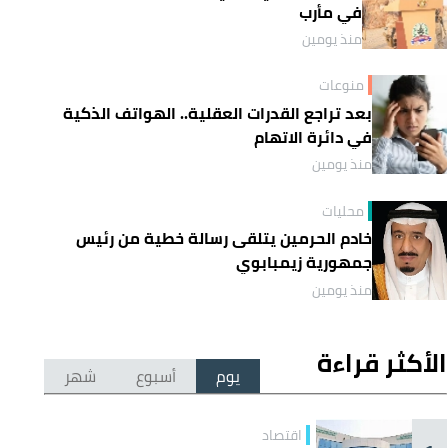
في مأرب
منذ يومين
منوعات
بعد تراجع القدرات العقلية.. الهواتف الذكية
في دائرة الاتهام
منذ يومين
محليات
خادم الحرمين يتلقى رسالة خطية من رئيس
جمهورية زيمبابوي
منذ يومين
الأكثر قراءة
يوم
أسبوع
شهر
اقتصاد