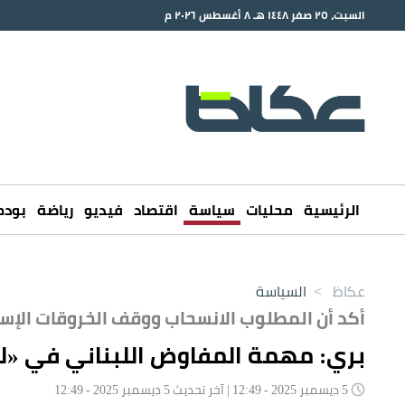
السبت، ٢٥ صفر ١٤٤٨ هـ ٨ أغسطس ٢٠٢٦ م
الرئيسية
محليات
سياسة
اقتصاد
فيديو
رياضة
بود
عكاظ
>
السياسة
أكد أن المطلوب الانسحاب ووقف الخروقات الإسر
بري: مهمة المفاوض اللبناني في «لج
5 ديسمبر 2025 - 12:49 | آخر تحديث 5 ديسمبر 2025 - 12:49