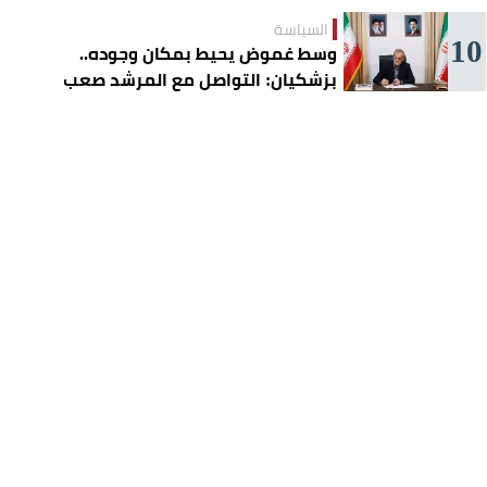
السياسة
10
وسط غموض يحيط بمكان وجوده..
بزشكيان: التواصل مع المرشد صعب
للغاية