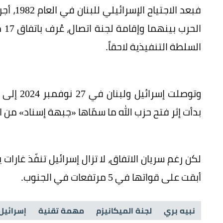
فبعد ال
الح
السلطة التنفيذية لاحقاً.
وتوصلت إ
بدأت إثر فتح حزب الله ما سمّاها «جبهة إسناد» من ا
لكن رغم سريان الاتفاق، لا تزال إسرائيل تنفّذ غار
أبقت على قواتها في 5 مرتفعات في الجنوب.
نبيه بري
لجنة الميكانيزم
مهمة تقنية
إسرائيل