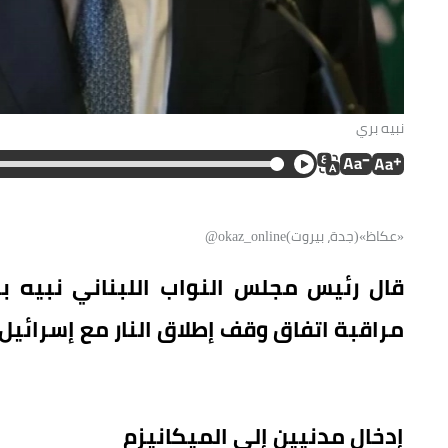
نبيه بري
«عكاظ»(جدة، بيروت)okaz_online@
قال رئيس مجلس النواب اللبناني نبيه ب
مراقبة اتفاق وقف إطلاق النار مع إسرائيل 
إدخال مدنيين إلى الميكانيزم