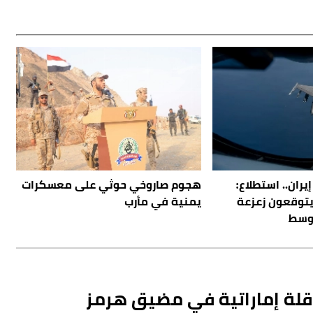
ران.. استطلاع:
هجوم صاروخي حوثي على معسكرات
يتوقعون زعزعة
يمنية في مأرب
أوسط
ناقلة إماراتية في مضيق هرمز