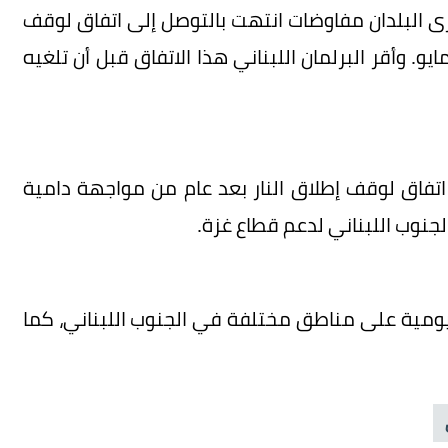
اجتياح الإسرائيلي للبنان في العام 1982، أجرى البلدان مفاوضات انتهت بالتوصل إلى اتفاق لوقف
رب بينهما وإقامة لجنة اتصال، عُرف باتفاق 17 مايو. وأقر البرلمان اللبناني هذا الاتفاق قبل أن تلغيه
سرائيل ولبنان في 27 نوفمبر 2024 إلى اتفاق لوقف إطلاق النار بعد عام من مواجهة دامية
لجنوب اللبناني لدعم قطاع غزة.
ات يومية على مناطق مختلفة في الجنوب اللبناني، كما