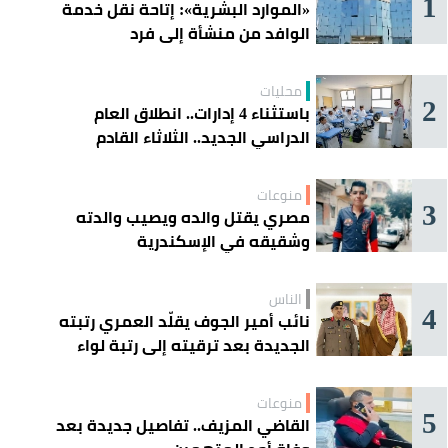
1
«الموارد البشرية»: إتاحة نقل خدمة
الوافد من منشأة إلى فرد
محليات
2
باستثناء 4 إدارات.. انطلاق العام
الدراسي الجديد.. الثلاثاء القادم
منوعات
3
مصري يقتل والده ويصيب والدته
وشقيقه في الإسكندرية
الناس
4
نائب أمير الجوف يقلّد العمري رتبته
الجديدة بعد ترقيته إلى رتبة لواء
منوعات
5
القاضي المزيف.. تفاصيل جديدة بعد