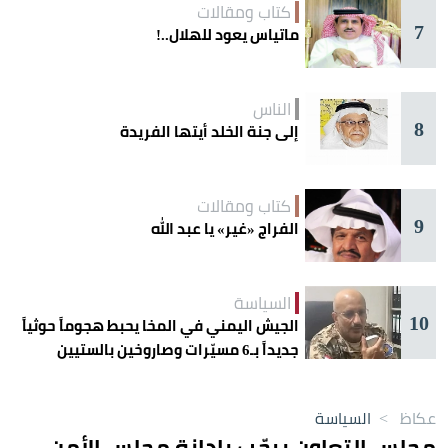
كتاب ومقالات
7
ماتياس يعود للهلال..!
الناس
8
إلى جنة الخلد أيتها الفريدة
كتاب ومقالات
9
الفراج «غير» يا عبد الله
السياسة
10
الجيش اليمني في المخا يحبط هجوماً حوثياً
جديداً بـ6 مسيّرات وصاروخين بالستيين
عكاظ
>
السياسة
مجلس التعاون يرحّب بإدانة مجلس الأمن