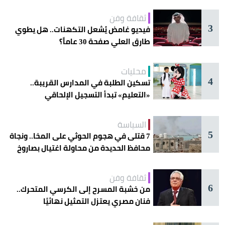
ثقافة وفن
3
فيديو غامض يُشعل التكهنات.. هل يطوي
طارق العلي صفحة 30 عاماً؟
محليات
4
تسكين الطلبة في المدارس القريبة..
«التعليم» تبدأ التسجيل الإلحاقي
للمستجدين
السياسة
5
7 قتلى في هجوم الحوثي على المخا.. ونجاة
محافظ الحديدة من محاولة اغتيال بصاروخ
ثقافة وفن
6
من خشبة المسرح إلى الكرسي المتحرك..
فنان مصري يعتزل التمثيل نهائيًا