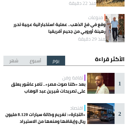
منذ 22 دقيقة
منوعات
وقع في فخ الذهب.. عملية استخباراتية عربية تحرر
رهينة أوروبي من جحيم أفريقيا
منذ 29 دقيقة
الأكثر قراءة
يوم
أسبوع
شهر
ثقافة وفن
1
بعد «كلنا صوت مصر».. تامر عاشور يعلق
على تصريحات شيرين عبد الوهاب
اقتصاد
2
«التجارة»: تغريم وكالة سيارات 8.120 مليون
ريال وإيقافها ومنعها من الاستيراد