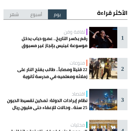
الأكثر قراءة
يوم
أسبوع
شهر
ثقافة وفن
1
رقم يكسر التاريخ.. عمرو دياب يدخل
موسوعة غينيس بإنجاز غير مسبوق
منوعات
2
22 قتيلاً ومصاباً.. طالب يفتح النار على
زملائه ومعلميه في مدرسة ثانوية
اقتصاد
3
نظام إيرادات الدولة: تمكين تقسيط الديون
25 سنة.. وحالات للإعفاء حتى مليون ريال
محليات
4