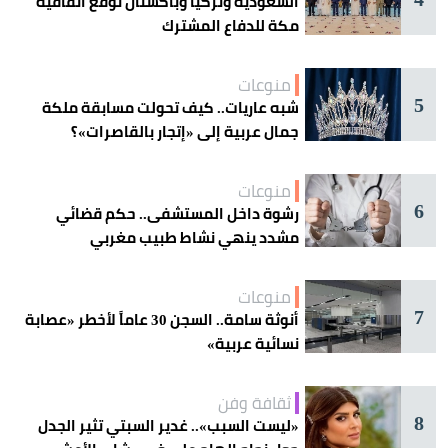
السعودية وتركيا وباكستان توقع اتفاقية
مكة للدفاع المشترك
منوعات
5
شبه عاريات.. كيف تحولت مسابقة ملكة
جمال عربية إلى «إتجار بالقاصرات»؟
منوعات
6
رشوة داخل المستشفى.. حكم قضائي
مشدد ينهي نشاط طبيب مغربي
منوعات
7
أنوثة سامة.. السجن 30 عاماً لأخطر «عصابة
نسائية عربية»
ثقافة وفن
8
«ليست السبب».. غدير السبتي تثير الجدل