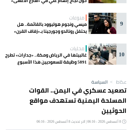
حول نجاح إلهام علي في «شارع الأعشى»
منوعات
9
ميسي ونجوم هوليوود بالقائمة.. هل
يحتفل رونالدو وجورجينا بـ«زفاف القرن»
غداً؟
محليات
10
غالبيتها في الرياض ومكة.. «جدارات» تطرح
5891 وظيفة للسعوديين هذا الأسبوع
عكاظ
>
السياسة
تصعيد عسكري في اليمن.. القوات
المسلحة اليمنية تستهدف مواقع
الحوثيين
8 أغسطس 2026 - 06:16 | آخر تحديث 8 أغسطس 2026 - 06:16