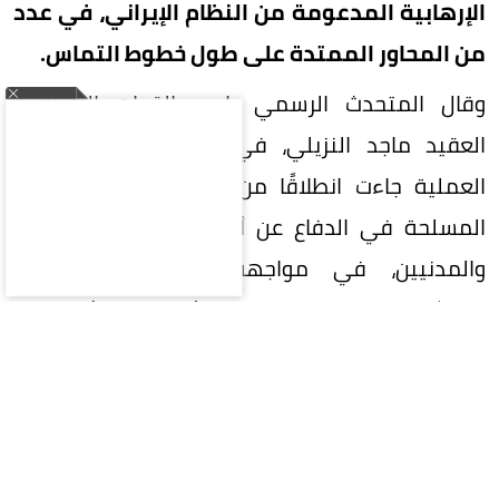
الإرهابية المدعومة من النظام الإيراني، في عدد
من المحاور الممتدة على طول خطوط التماس.
وقال المتحدث الرسمي باسم القوات المسلحة،
العقيد ماجد النزيلي، في تصريح فجر اليوم، إن
العملية جاءت انطلاقًا من الحق المشروع للقوات
المسلحة في الدفاع عن أمنها وحماية منتسبيها
والمدنيين، في مواجهة الاعتداءات الإرهابية
المتكررة التي نفذتها مليشيات الحوثي في
محافظتي مأرب وحضرموت، وأسفرت عن سقوط عدد
من الشهداء والجرحى في صفوف القوات المسلحة
والمواطنين.
وأوضح النزيلي أن العملية أكدت وحدة القيادة