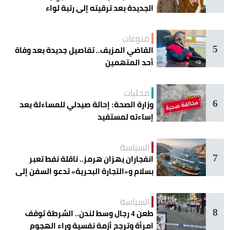
الجديدة بعد ترقيته إلى رتبة لواء
منوعات
5
القاضي المزيف.. تفاصيل جديدة بعد وفاة
أحد المتهمين
محليات
6
وزارة الصحة: إحالة صيدلي للمساءلة بعد
إساءته لمستفيد
السياسة
7
انفجاران يهزان هرمز.. ناقلة نفط تعبر
بسلام و«التجارة البحرية» تدعو السفن إلى
الحذر
السياسة
8
طعن 4 رجال وسط لندن.. الشرطة توقف
امرأة وترجح أزمة نفسية وراء الهجوم