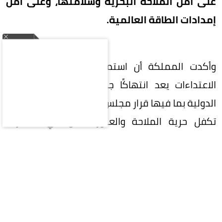
على أمن الملاحة البحرية وسلامتها، وعلى أمن
إمدادات الطاقة العالمية.
وأكدت المملكة أن استمرار إيران في شن هذه
الاعتداءات يعد انتهاكًا جسيمًا للقوانين والأعراف
الدولية بما فيها قرار مجلس الأمن رقم (2817)، والتي
تكفل حرية الملاحة والعبور الآمن في الممرات
البحرية.
وحمّلت المملكة إيران عواقب استمرارها في هذه
الاعتداءات الغاشمة، مطالبةً إياها بالوقف الفوري