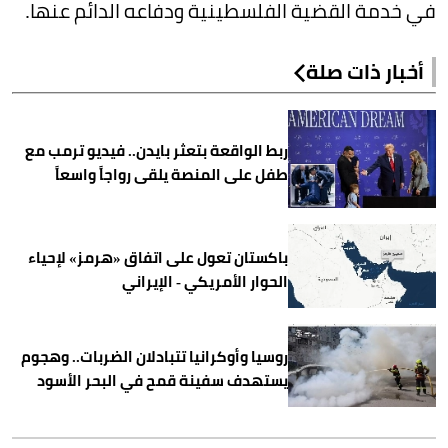
في خدمة القضية الفلسطينية ودفاعه الدائم عنها.
أخبار ذات صلة
ربط الواقعة بتعثر بايدن.. فيديو ترمب مع
طفل على المنصة يلقى رواجاً واسعاً
باكستان تعول على اتفاق «هرمز» لإحياء
الحوار الأمريكي - الإيراني
روسيا وأوكرانيا تتبادلان الضربات.. وهجوم
يستهدف سفينة قمح في البحر الأسود