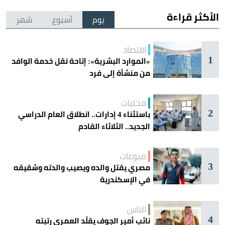
الأكثر قراءة
يوم
أسبوع
شهر
اقتصاد
1
«الموارد البشرية»: إتاحة نقل خدمة الوافد
من منشأة إلى فرد
محليات
2
باستثناء 4 إدارات.. انطلاق العام الدراسي
الجديد.. الثلاثاء القادم
منوعات
3
مصري يقتل والده ويصيب والدته وشقيقه
في الإسكندرية
الناس
4
نائب أمير الجوف يقلّد العمري رتبته