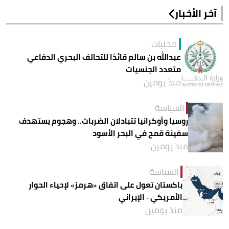
آخر الأخبار
محليات
عبدالله بن سالم قائدًا للتحالف البحري الدفاعي
متعدد الجنسيات
منذ يومين
السياسة
روسيا وأوكرانيا تتبادلان الضربات.. وهجوم يستهدف
سفينة قمح في البحر الأسود
منذ يومين
السياسة
باكستان تعول على اتفاق «هرمز» لإحياء الحوار
الأمريكي - الإيراني
منذ يومين