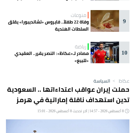
منوعات
9
وفاة 22 طفلاً.. فايروس «تشانديبورا» يقلق
السلطات الهندية
رياضة
10
مصادر لـ«عكاظ»: النصر يقرر.. العقيدي
«للبيع»
عكاظ
>
السياسة
حملت إيران عواقب اعتداءاتها .. السعودية
تدين استهداف ناقلة إماراتية في هرمز
8 أغسطس 2026 - 14:57 | آخر تحديث 8 أغسطس 2026 - 15:01