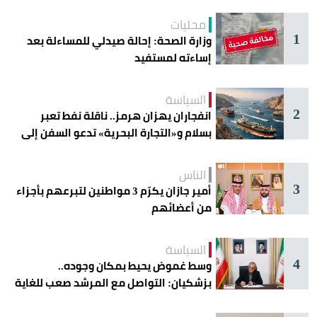
محليات
1
وزارة الصحة: إحالة صيدلي للمساءلة بعد
إساءته لمستفيد
السياسة
2
انفجاران يهزان هرمز.. ناقلة نفط تعبر
بسلام و«التجارة البحرية» تدعو السفن إلى
الحذر
الناس
3
أمير جازان يكرّم 3 مواطنين لتبرعهم بأجزاء
من أعضائهم
السياسة
4
وسط غموض يحيط بمكان وجوده..
بزشكيان: التواصل مع المرشد صعب للغاية