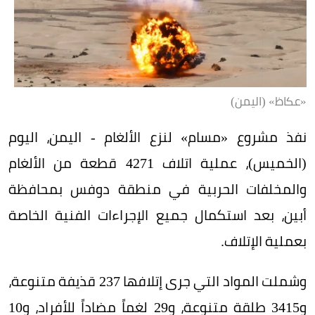
«عكاظ» (اليمن)
نفذ مشروع «مسام» لنزع الألغام - اليمن، اليوم
(الخميس)، عملية اتلاف 4271 قطعة من الألغام
والمخلفات الحربية في منطقة دوفس بمحافظة
أبين، بعد استكمال جميع الإجراءات الفنية الخاصة
بعملية الإتلاف.
وشملت المواد التي جرى إتلافها 237 قذيفة متنوعة،
و3415 طلقة متنوعة، و29 لغماً مضاداً للأفراد، و10