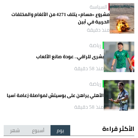
السياسة
مشروع «مسام» يتلف 4271 من الألغام والمخلفات
الحربية في أبين
منذ دقيقة
رياضة
بشرى للراقي.. عودة صانع الألعاب
منذ 58 دقيقة
رياضة
الأهلي يراهن على بوسيتش لمواصلة زعامة آسيا
منذ 58 دقيقة
الأكثر قراءة
يوم
أسبوع
شهر