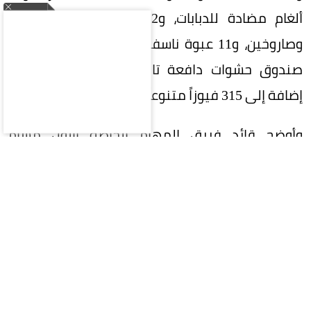
ألغام مضادة للدبابات، و22 قنبلة يدوية متنوعة،
وصاروخين، و11 عبوة ناسفة، و212 سهماً صلباً، و16
صندوق حشوات دافعة تالفة، وبرميلين متفجرين،
إضافة إلى 315 فيوزاً متنوعاً.
وأوضح قائد فريق المهام الخاصة الأول مسام
المهندس منذر قاسم أحمد، في تصريح لمكتب
مسام الإعلامي، أن المواد التي تم إتلافها هي حصيلة
البلاغات والمهام الميدانية التي نفذها الفريق خلال
الشهر الماضي في محافظات عدن ولحج وأبين،
استجابة لبلاغات المواطنين والسلطات المحلية،
مؤكداً أن الفريق يواصل الاستجابة الفورية لأي بلاغات