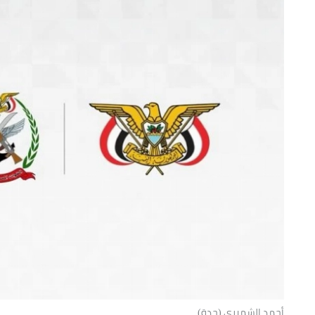
أحمد الشميري (جدة)