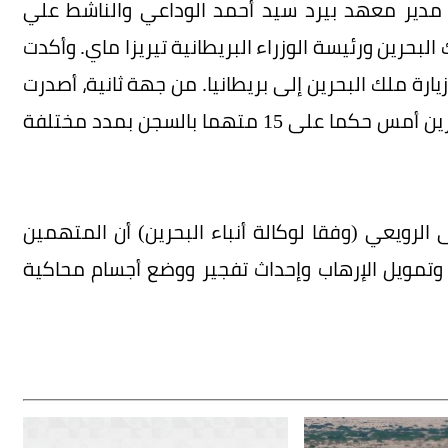
ت مدير معهد بيرد سيد أحمد الوداعي والناشط علي
لبحرين ورئيسة الوزراء البريطانية تيريزا ماي. وأكدت
ارة ملك البحرين إلى بريطانيا. من جهة ثانية، أصدرت
المحكمة الكبرى الجنائية الرابعة في مملكة البحرين أمس حكما على 15 متهما بالسجن بمدد مختلفة
ى الرويعي (وفقا لوكالة أنباء البحرين) أن المتهمين
وتمويل الإرهاب وإحداث تفجير ووضع أجسام محاكية