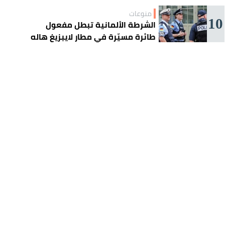
منوعات
10
الشرطة الألمانية تبطل مفعول
طائرة مسيّرة في مطار لايبزيغ هاله