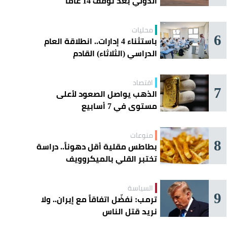
الدولي بعد توقف 14 عامًا
محليات
6
باستثناء 4 إدارات.. انطلاقة العام
الدراسي (الثلاثاء) القادم
اقتصاد
7
الذهب يواصل الصعود لأعلى
مستوى في 7 أسابيع
منوعات
8
بطاطس مقلية أقل دهوناً.. دراسة
تختبر القلي بالميكروويف
السياسة
9
ترمب: نفضّل اتفاقاً مع إيران.. ولا
نريد قتل الناس