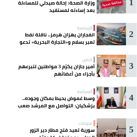
1
وزارة الصحة: إحالة صيدلي للمساءلة
بعد إساءته لمستفيد
السياسة
2
انفجاران يهزان هرمز.. ناقلة نفط
تعبر بسلام و«التجارة البحرية» تدعو
السفن إلى الحذر
الناس
3
أمير جازان يكرّم 3 مواطنين لتبرعهم
بأجزاء من أعضائهم
السياسة
4
وسط غموض يحيط بمكان وجوده..
بزشكيان: التواصل مع المرشد صعب
للغاية
منوعات
5
سورية تعيد فتح مطار دير الزور