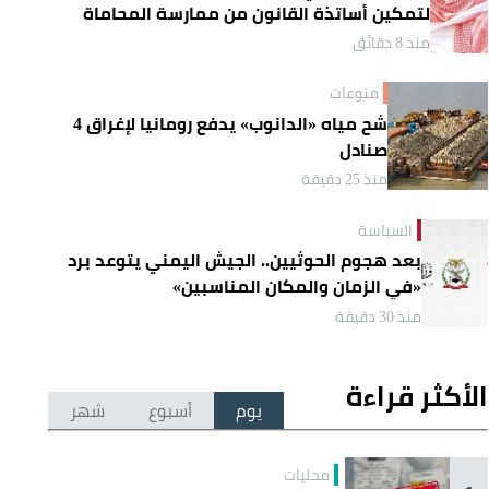
لتمكين أساتذة القانون من ممارسة المحاماة
منذ 8 دقائق
منوعات
شح مياه «الدانوب» يدفع رومانيا لإغراق 4
صنادل
منذ 25 دقيقة
السياسة
بعد هجوم الحوثيين.. الجيش اليمني يتوعد برد
«في الزمان والمكان المناسبين»
منذ 30 دقيقة
الأكثر قراءة
يوم
أسبوع
شهر
محليات