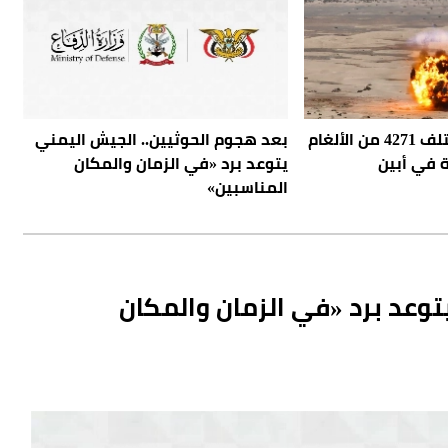
مشروع «مسام» يتلف 4271 من الألغام
بعد هجوم الحوثيين.. الجيش اليمني
ة في أبين
يتوعد برد «في الزمان والمكان
المناسبين»
توعد برد «في الزمان والمكان