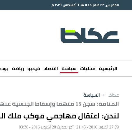
الخميس، ٢٣ صفر ١٤٤٨ هـ ٦ أغسطس ٢٠٢٦ م
الرئيسية
محليات
سياسة
اقتصاد
فيديو
رياضة
بود
عكاظ
>
السياسة
المنامة: سجن 15 متهما وإسقاط الجنسية عنهم
لندن: اعتقال مهاجمي موكب ملك الب
27 أكتوبر 2016 - 21:45 | آخر تحديث 28 أكتوبر 2016 - 03:30