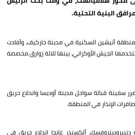
ى محور سلافيانسك، في وقت بحث الرئيس
رافق البنية التحتية.
 منطقة أنيشين السكنية في مدينة خاركيف، وأفادت
ت خلال الأسبوع الماضي 34 زورقاً يستخدمها الجيش الأوكراني، بينها ثلاثة زوارق مخصصة
ضرر سفينة قبالة سواحل مدينة أوديسا واندلاع حريق
صافرات الإنذار في المنطقة.
دنيبروبيتروفسك، ألكسندر غانجا اندلاع حريق في