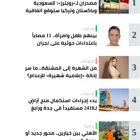
1
مصدران لـ«رويترز»: السعودية
وباكستان وتركيا ستوقع اتفاقية
«دفاع مشترك» اليوم في جدة
محليات
2
بينهم طفل وامرأة.. 11 مصاباً
باعتداءات حوثية على نجران
منوعات
3
من الشهرة إلى المشنقة.. ما سر
إحالة «إعلامية شهيرة» للإعدام؟
محليات
4
بدء إجراءات استكمال منح أراضٍ
لـ2418 مستفيداً في جدة ورابغ
والليث
رياضة
5
الأهلي بين خيارين.. محور جديد أو