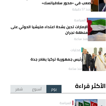
صعب في «محور سلافيانسك»
منذ 57 دقيقة
السياسة
الإمارات تدين بشدة اعتداء مليشيا الحوثي على
منطقة نجران
منذ ساعة
محليات
رئيس جمهورية تركيا يغادر جدة
منذ ساعة
الأكثر قراءة
يوم
أسبوع
شهر
السياسة