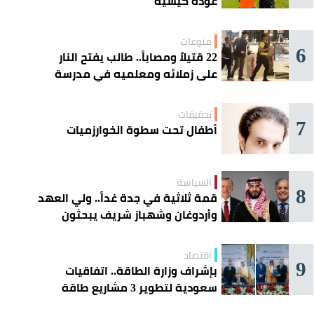
عودة كيسيه
منوعات
6
22 قتيلاً ومصاباً.. طالب يفتح النار
على زملائه ومعلميه في مدرسة
ثانوية
تحقيقات
7
أطفال تحت سطوة الخوارزميات
السياسة
8
قمة ثلاثية في جدة غداً.. ولي العهد
وأردوغان وشهباز شريف يبحثون
تعزيز التعاون
اقتصاد
9
بإشراف وزارة الطاقة.. اتفاقيات
سعودية لتطوير 3 مشاريع طاقة
شمسية في سورية