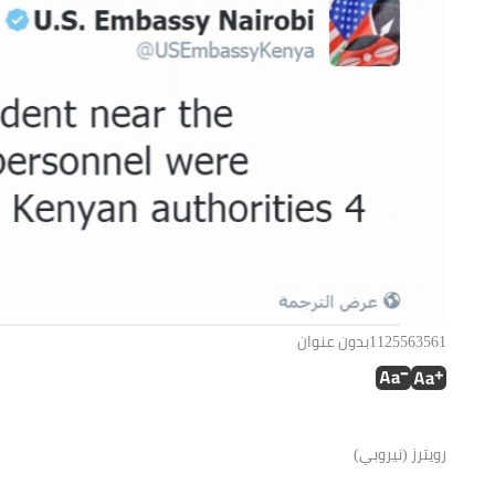
1125563561بدون عنوان
رويترز (نيروبي)