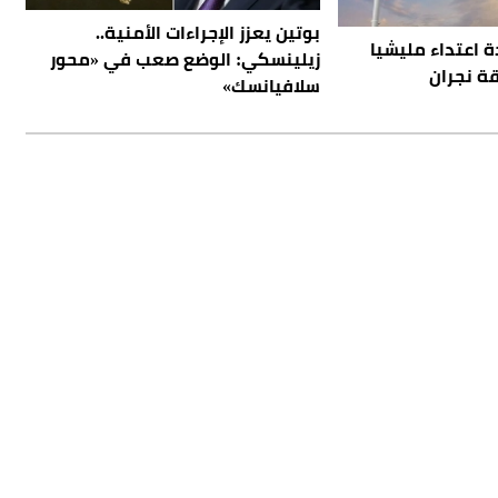
بوتين يعزز الإجراءات الأمنية..
ة اعتداء مليشيا
زيلينسكي: الوضع صعب في «محور
ة نجران
سلافيانسك»