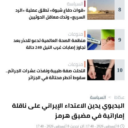
السياسة
8
«قوات دفاع شبوة» تطلق عملية «الرد
السريع» وتدك معاقل الحوثيين
منوعات
9
منظمة الصحة العالمية تدعو للحذر بعد
تجاوز إصابات غرب النيل 240 حالة
منوعات
10
انتحلت صفة طبيبة ونفذت عشرات الجرائم..
سقوط أخطر محتالَة في الجزائر
عكاظ
>
السياسة
البديوي يدين الاعتداء الإيراني على ناقلة
إماراتية في مضيق هرمز
8 أغسطس 2026 - 17:40 | آخر تحديث 8 أغسطس 2026 - 17:40