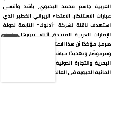
العربية جاسم محمد البديوي، بأشد وأقسى
عبارات الاستنكار، الاعتداء الإيراني الخطير الذي
استهدف ناقلة لشركة "أدنوك" التابعة لدولة
الإمارات العربية المتحدة، أثناء عبورها مضيق
هرمز، مؤكدًا أن هذا الاعتداء يمثل تصعيدًا خطيرًا
ومرفوضًا، وتهديدًا مباشرًا لأمن وسلامة الملاحة
البحرية والتجارة الدولية في أحد أهم الممرات
المائية الحيوية في العالم.
وشدد الأمين العام على الرفض القاطع لأي محاولات
إيرانية لتحويل هذا الممر الدولي الحيوي إلى أداة
للضغط والتهديد، داعيًا المجتمع الدولي إلى تحمل