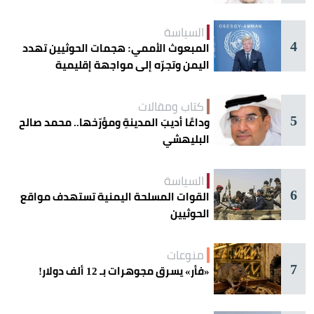
السياسة
4
المبعوث الأممي: هجمات الحوثيين تهدد
اليمن وتجرّه إلى مواجهة إقليمية
كتاب ومقالات
5
وداعًا أديبَ المدينةِ ومؤرّخها.. محمد صالح
البليهشي
السياسة
6
القوات المسلحة اليمنية تستهدف مواقع
الحوثيين
منوعات
7
«فأر» يسرق مجوهرات بـ 12 ألف دولار!