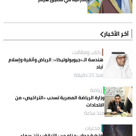
آخر الأخبار
كتاب ومقالات
هندسة الـ«جيوبولوتيكا»: الرياض وأنقرة وإسلام
آباد
منذ 25 دقيقة
رياضة
وزارة الرياضة المصرية تسحب «التراخيص» من
الاتحادات
منذ ساعة
محليات
فلكية جدة: «حزام درب التبانة» يزيّن سماء