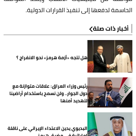
الحاسمة لدفعها إلى تنفيذ القرارات الدولية.
أخبار ذات صلة
هل تتجه «أزمة هرمز» نحو الانفراج ؟
رئيس وزراء العراق: علاقات متوازنة مع
دول الجوار.. ولن نسمح باستخدام أراضينا
لتهديد أمنها
البديوي يدين الاعتداء الإيراني على ناقلة
إماراتية في مضيق هرمز