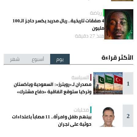
رياضة
4 صفقات تاريخية.. ريال مدريد يكسر حاجز الـ100
مليون
منذ 27 دقيقة
الأكثر قراءة
يوم
أسبوع
شهر
السياسة
1
مصدران لـ«رويترز»: السعودية وباكستان
وتركيا ستوقع اتفاقية «دفاع مشترك»
اليوم في جدة
محليات
2
بينهم طفل وامرأة.. 11 مصاباً باعتداءات
حوثية على نجران