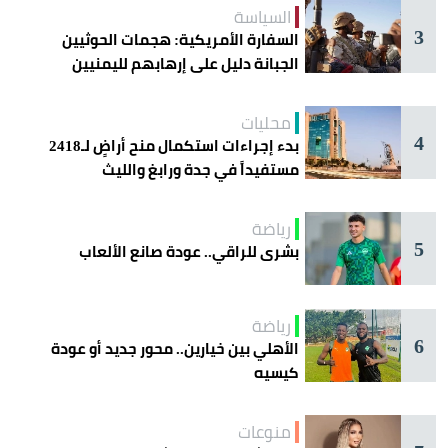
السياسة
3
السفارة الأمريكية: هجمات الحوثيين
الجبانة دليل على إرهابهم لليمنيين
محليات
4
بدء إجراءات استكمال منح أراضٍ لـ2418
مستفيداً في جدة ورابغ والليث
رياضة
5
بشرى للراقي.. عودة صانع الألعاب
رياضة
6
الأهلي بين خيارين.. محور جديد أو عودة
كيسيه
منوعات