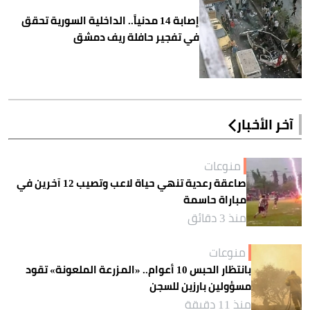
إصابة 14 مدنياً.. الداخلية السورية تحقق
في تفجير حافلة ريف دمشق
آخر الأخبار
منوعات
صاعقة رعدية تنهي حياة لاعب وتصيب 12 آخرين في
مباراة حاسمة
منذ 3 دقائق
منوعات
بانتظار الحبس 10 أعوام.. «المزرعة الملعونة» تقود
مسؤولين بارزين للسجن
منذ 11 دقيقة