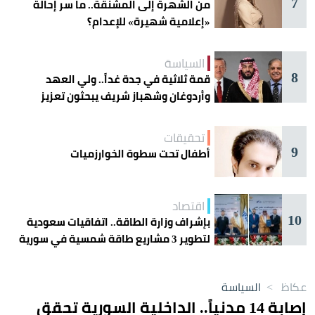
7
من الشهرة إلى المشنقة.. ما سر إحالة
«إعلامية شهيرة» للإعدام؟
السياسة
8
قمة ثلاثية في جدة غداً.. ولي العهد
وأردوغان وشهباز شريف يبحثون تعزيز
التعاون
تحقيقات
9
أطفال تحت سطوة الخوارزميات
اقتصاد
10
بإشراف وزارة الطاقة.. اتفاقيات سعودية
لتطوير 3 مشاريع طاقة شمسية في سورية
عكاظ
>
السياسة
إصابة 14 مدنياً.. الداخلية السورية تحقق