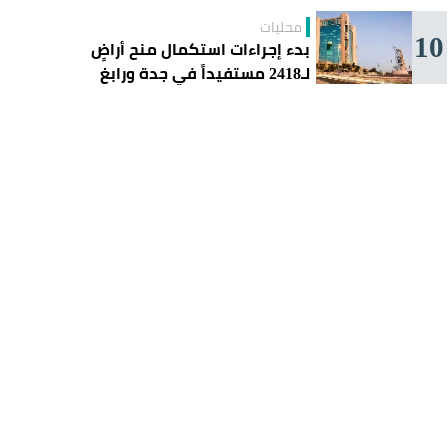
محليات
10
بدء إجراءات استكمال منح أراضٍ
لـ2418 مستفيداً في جدة ورابغ
والليث