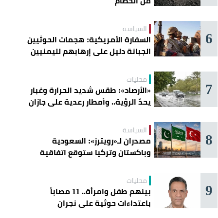
من الحطام
السياسة
6
السفارة الأمريكية: هجمات الحوثيين
الجبانة دليل على إرهابهم لليمنيين
محليات
7
«الأرصاد»: طقس شديد الحرارة وغبار
يحدّ الرؤية.. وأمطار رعدية على جازان
وعسير
السياسة
8
مصدران لـ«رويترز»: السعودية
وباكستان وتركيا ستوقع اتفاقية
«دفاع مشترك» اليوم في جدة
محليات
9
بينهم طفل وامرأة.. 11 مصاباً
باعتداءات حوثية على نجران