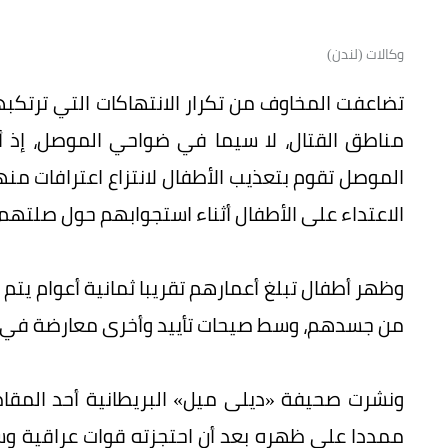
وكالات (لندن)
تضاعفت المخاوف من تكرار الانتهاكات التي ترتكب
مناطق القتال، لا سيما في ضواحي الموصل، إذ
الموصل تقوم بتعذيب الأطفال لانتزاع اعترافات م
الاعتداء على الأطفال أثناء استجوابهم حول صلتهم
وظهر أطفال تبلغ أعمارهم تقريبا ثمانية أعوام ي
من جسدهم، وسط صيحات تأييد وأخرى معارضة في الو
ونشرت صحيفة «ديلى ميل» البريطانية أحد المق
ممددا على ظهره بعد أن احتجزته قوات عراقية وسأل