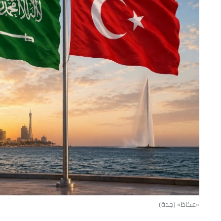
«عكاظ» (جدة)