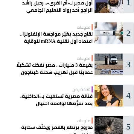
1
أول مدير لـ«أم القرى».. رحيل راشد
الراجح أحد رواد التعليم الجامعي
منوعات
2
لقاح جديد يغيّر مواجهة الإنفلونزا..
اعتماد أول تقنية mRNA للوقاية
الموسمية
منوعات
3
بقيمة 3 مليارات.. مصر تفكك تشكيلًا
عصابيًا قبل تهريب شحنة كبتاجون
ضخمة
ثقافة وفن
4
فنانة مصرية تستغيث بـ«الداخلية»
بعد تعرُّضها لواقعة احتيال
منوعات
5
صاروخ يرتطم بالقمر ويخلّف سحابة