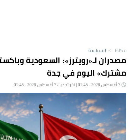
عكاظ
>
السياسة
مصدران لـ«رويترز»: السعودية وباكست
مشترك» اليوم في جدة
7 أغسطس 2026 - 01:45 | آخر تحديث 7 أغسطس 2026 - 01:45