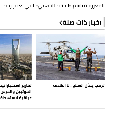
المعروفة باسم «الحشد الشعبي» التي تعتبر رسميا 
أخبار ذات صلة
ترمب يبدّل السلاح.. لا الهدف
تقارير استخباراتية
الحوثيين والحرس 
عراقية لاستهداف