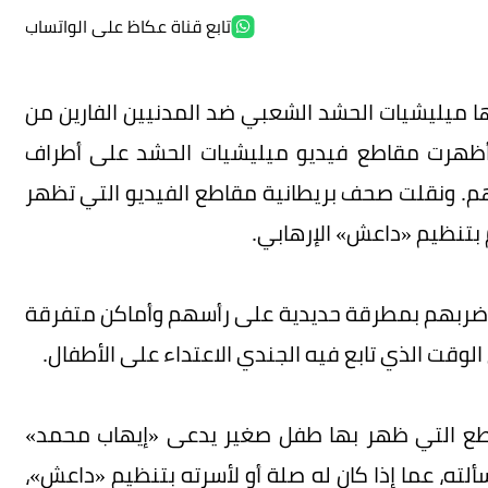
تابع قناة عكاظ على الواتساب
ها ميليشيات الحشد الشعبي ضد المدنيين الفارين من
 أظهرت مقاطع فيديو ميليشيات الحشد على أطراف
نهم. ونقلت صحف بريطانية مقاطع الفيديو التي تظهر
 بتنظيم «داعش» الإرهابي.
تم ضربهم بمطرقة حديدية على رأسهم وأماكن متفرقة
قت الذي تابع فيه الجندي الاعتداء على الأطفال.
اطع التي ظهر بها طفل صغير يدعى «إيهاب محمد»
ته، عما إذا كان له صلة أو لأسرته بتنظيم «داعش»،