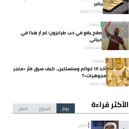
يناير
منذ 32 دقيقة
رياضة
صلاح يقع في حب طرابزون: لم أر هذا في
حياتي
منذ ساعة
منوعات
أخذ 10 خواتم وسلسلتين.. كيف سرق فأر «متجر
مجوهرات»؟
منذ ساعة
الأكثر قراءة
يوم
أسبوع
شهر
الناس