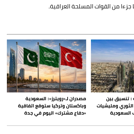
جزءا من القوات المسلحة العراقية.
 : تنسيق بين
مصدران لـ«رويترز»: السعودية
الثوري ومليشيات
وباكستان وتركيا ستوقع اتفاقية
 السعودية
«دفاع مشترك» اليوم في جدة