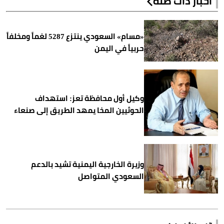
أخبار ذات صلة
«مسام» السعودي ينتزع 5287 لغماً ومخلفاً
حربياً في اليمن
وكيل أول محافظة تعز: استهداف
الحوثيين المخا يمهد الطريق إلى صنعاء
وزيرة الخارجية اليمنية تشيد بالدعم
السعودي المتواصل