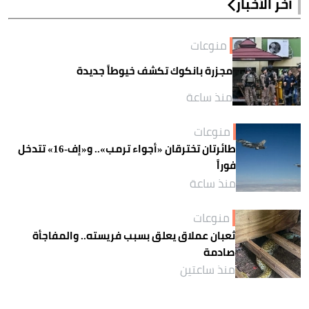
آخر الأخبار
منوعات
مجزرة بانكوك تكشف خيوطاً جديدة
منذ ساعة
منوعات
طائرتان تخترقان «أجواء ترمب».. و«إف-16» تتدخل
فوراً
منذ ساعة
منوعات
ثعبان عملاق يعلق بسبب فريسته.. والمفاجأة
صادمة
منذ ساعتين