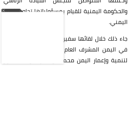
ودعمها المتواصل لمجلس القيادة الرئاسي
والحكومة اليمنية للقيام بمسؤولياتها تجاه الشعب
اليمني.
جاء ذلك خلال لقائها سفير خادم الحرمين الشريفين
في اليمن المشرف العام على البرنامج السعودي
لتنمية وإعمار اليمن محمد آل جابر، مؤكدة اعتزاز
اليمن بالشراكة الإستراتيجية مع السعودية،
ومواقفها الثابتة، ودعمها السياسي والاقتصادي
والإنساني والتنموي لليمن. وجددت إدانتها
الاعتداءات الحوثية الإرهابية التي استهدفت
المملكة.
وجرى خلال اللقاء استعراض التصعيد الأخير