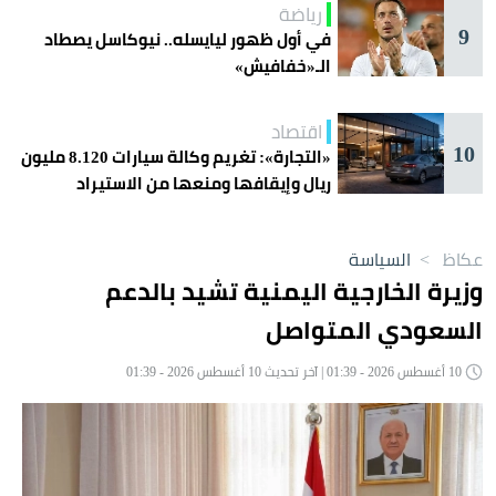
رياضة
9
في أول ظهور ليايسله.. نيوكاسل يصطاد
الـ«خفافيش»
اقتصاد
10
«التجارة»: تغريم وكالة سيارات 8.120 مليون
ريال وإيقافها ومنعها من الاستيراد
عكاظ
>
السياسة
وزيرة الخارجية اليمنية تشيد بالدعم
السعودي المتواصل
10 أغسطس 2026 - 01:39 | آخر تحديث 10 أغسطس 2026 - 01:39