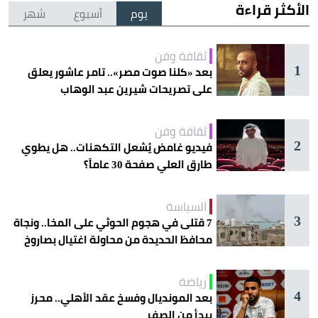
الأكثر قراءة
يوم
أسبوع
شهر
ثقافة وفن
1
بعد «كلنا صوت مصر».. تامر عاشور يعلق
على تصريحات شيرين عبد الوهاب
ثقافة وفن
2
فيديو غامض يُشعل التكهنات.. هل يطوي
طارق العلي صفحة 30 عاماً؟
السياسة
3
7 قتلى في هجوم الحوثي على المخا.. ونجاة
محافظ الحديدة من محاولة اغتيال بصاروخ
رياضة
4
بعد المونديال وفسخ عقد الأهلي.. محرز
يبدأ من الصفر