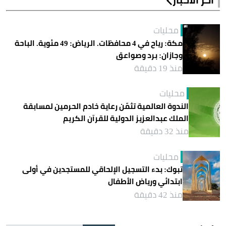
محليات
مكة: رياح في 4 محافظات. الرياض: 49 مئوية. الباحة
وجازان: برد وصواعق
منذ 19 دقيقة
محليات
الندوة العالمية تثمّن رعاية خادم الحرمين لمسابقة
الملك عبدالعزيز الدولية للقرآن الكريم
منذ 32 دقيقة
محليات
تبوك: بدء التسجيل الإلحاقي للمستجدين في أولى
ابتدائي ورياض الأطفال
منذ 42 دقيقة