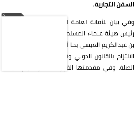
السفن التجارية.
وفي بيان للأمانة العامة للرابطة، نوّه الأمين العام
رئيس هيئة علماء المسلمين الشيخ الدكتور محمد
بن عبدالكريم العيسى بما أكد عليه البيان من ضرورة
الالتزام بالقانون الدولي وقرارات مجلس الأمن ذات
الصلة، وفي مقدمتها القرار 2216، واحترام سيادة
الجمهورية اليمنية ووحدتها واستقلالها وسلامة
أراضيها، ورفض الأعمال التي تهدد الأمن الإقليمي
والملاحة البحرية.
وجدد -باسم مجامع الرابطة وهيئاتها ومجالسها
العالمية، وباسم كافة الشعوب الإسلامية المنضوية