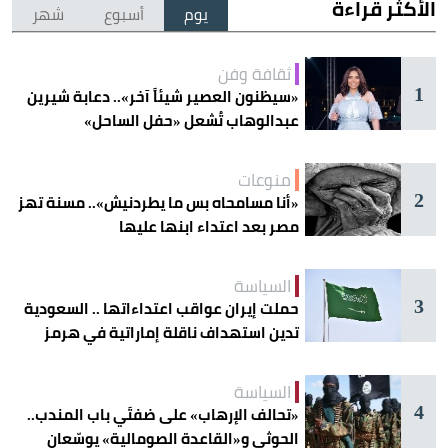
الأكثر قراءة
يوم
أسبوع
شهر
ثقافة وفن
1
«سيظنون العصير شيئاً آخر».. دعابة شيرين
عبدالوهاب تُشعل «حفل الساحل»
منوعات
2
«أنا مسامحاه بس ما يطردنيش».. مسنة تهز
مصر بعد اعتداء ابنها عليها
السياسة
3
حملت إيران عواقب اعتداءاتها .. السعودية
تدين استهداف ناقلة إماراتية في هرمز
السياسة
4
«تحالف الإرهاب» على ضفتَي باب المندب..
الحوثي و«القاعدة الصومالية» يوسّعان