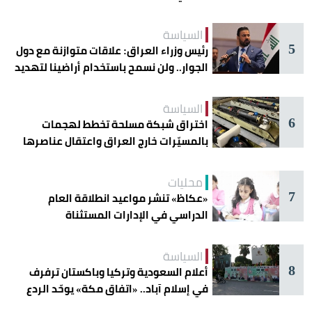
دائرة الخطر
السياسة
5
رئيس وزراء العراق: علاقات متوازنة مع دول
الجوار.. ولن نسمح باستخدام أراضينا لتهديد
أمنها
السياسة
6
اختراق شبكة مسلحة تخطط لهجمات
بالمسيّرات خارج العراق واعتقال عناصرها
محليات
7
«عكاظ» تنشر مواعيد انطلاقة العام
الدراسي في الإدارات المستثناة
السياسة
8
أعلام السعودية وتركيا وباكستان ترفرف
في إسلام آباد.. «اتفاق مكة» يوحّد الردع