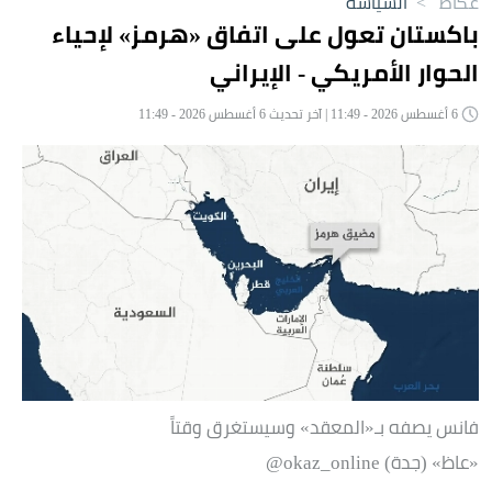
عكاظ
>
السياسة
باكستان تعول على اتفاق «هرمز» لإحياء
الحوار الأمريكي - الإيراني
6 أغسطس 2026 - 11:49 | آخر تحديث 6 أغسطس 2026 - 11:49
فانس يصفه بـ«المعقد» وسيستغرق وقتاً
«عاظ» (جدة) okaz_online@