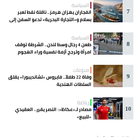
السياسة
7
انفجاران يهزان هرمز.. ناقلة نفط تعبر
بسلام و«التجارة البحرية» تدعو السفن إلى
الحذر
السياسة
8
طعن 4 رجال وسط لندن.. الشرطة توقف
امرأة وترجح أزمة نفسية وراء الهجوم
منوعات
9
وفاة 22 طفلاً.. فايروس «تشانديبورا» يقلق
السلطات الهندية
رياضة
10
مصادر لـ«عكاظ»: النصر يقرر.. العقيدي
«للبيع»