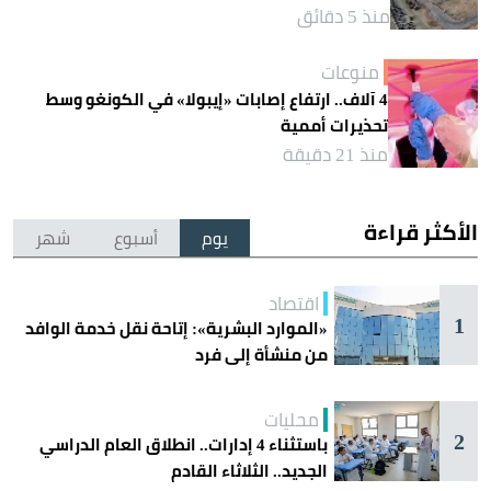
منذ 5 دقائق
منوعات
4 آلاف.. ارتفاع إصابات «إيبولا» في الكونغو وسط
تحذيرات أممية
منذ 21 دقيقة
الأكثر قراءة
يوم
أسبوع
شهر
اقتصاد
1
«الموارد البشرية»: إتاحة نقل خدمة الوافد
من منشأة إلى فرد
محليات
2
باستثناء 4 إدارات.. انطلاق العام الدراسي
الجديد.. الثلاثاء القادم