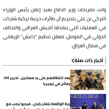
واتت تصريحات وزير الدفاع بعيد إعلان رئيس الوزراء
التركي بن علي يلديريم أن طائرات حربية تركية شاركت
في العمليات التي ينفذها الجيش العراقي والتحالف
الدولي في الموصل، معقل تنظيم "داعش" الإرهابي
في شمال العراق.
أخبار ذات صلة
بعد اختطافهم على يد مسلحين.. تحرير 308
رهائن في نيجيريا
ربط الواقعة بتعثر بايدن.. فيديو ترمب مع