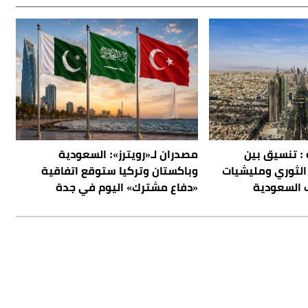
 : تنسيق بين
مصدران لـ«رويترز»: السعودية
الثوري ومليشيات
وباكستان وتركيا ستوقع اتفاقية
 السعودية
«دفاع مشترك» اليوم في جدة