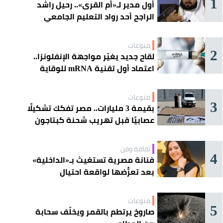
1
أول مدير لـ«أم القرى».. رحيل راشد
الراجح أحد رواد التعليم الجامعي
منوعات
2
لقاح جديد يغيّر مواجهة الإنفلونزا..
اعتماد أول تقنية mRNA للوقاية
الموسمية
منوعات
3
بقيمة 3 مليارات.. مصر تفكك تشكيلًا
عصابيًا قبل تهريب شحنة كبتاجون
ضخمة
ثقافة وفن
4
فنانة مصرية تستغيث بـ«الداخلية»
بعد تعرُّضها لواقعة احتيال
منوعات
5
صاروخ يرتطم بالقمر ويخلّف سحابة