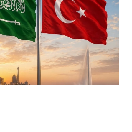
«عكاظ» (جدة)