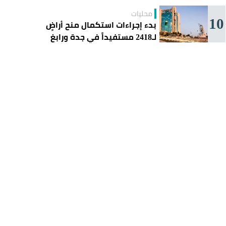
محليات
10
بدء إجراءات استكمال منح أراضٍ
لـ2418 مستفيداً في جدة ورابغ
والليث