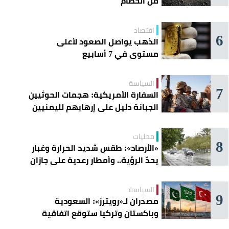
من الحطام
اقتصاد
6
الذهب يواصل الصعود لأعلى
مستوى في 7 أسابيع
السياسة
7
السفارة الأمريكية: هجمات الحوثيين
الجبانة دليل على إرهابهم لليمنيين
محليات
8
«الأرصاد»: طقس شديد الحرارة وغبار
يحدّ الرؤية.. وأمطار رعدية على جازان
وعسير
السياسة
9
مصدران لـ«رويترز»: السعودية
وباكستان وتركيا ستوقع اتفاقية
«دفاع مشترك» اليوم في جدة