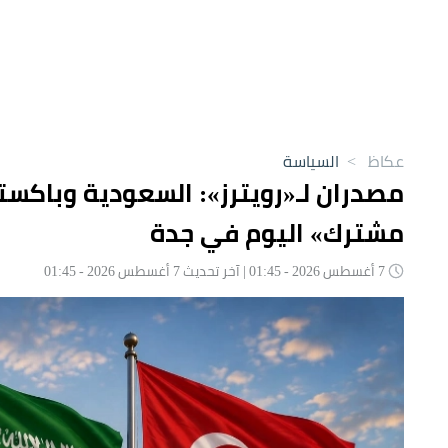
عكاظ
>
السياسة
مصدران لـ«رويترز»: السعودية وباكست
مشترك» اليوم في جدة
7 أغسطس 2026 - 01:45 | آخر تحديث 7 أغسطس 2026 - 01:45