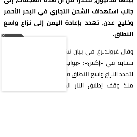
جانب استهداف الشحن التجاري في البحر الأحمر
وخليج عدن، تهدد بإعادة اليمن إلى نزاع واسع
النطاق.
وقال غروندبرغ في بيان نشره اليوم (الجمعة) على
حسابه في «إكس»: «يواجه اليمن اليوم خطراً أكبر
لتجدد النزاع واسع النطاق مما كان عليه في أي نقطة
منذ وقف إطلاق النار الذي توسطت فيه الأمم
المتحدة في أبريل 2022».
وأعرب المبعوث الأممي عن قلقه من الهجمات
الحوثية، ومن الضربات التي تستهدف البنية التحتية
المدنية، بما في ذلك المطارات، إضافة إلى التوترات