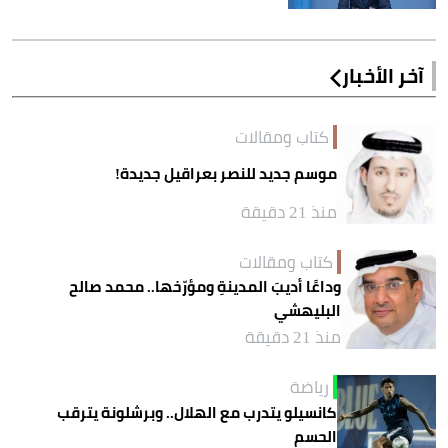
آخر الأخبار
كتاب ومقالات
موسم جديد للنصر بعراقيل جديدة!
منذ 21 دقيقة
كتاب ومقالات
وداعًا أديبَ المدينةِ ومؤرّخها.. محمد صالح
البليهشي
منذ 21 دقيقة
رياضة
كانسيلو يتدرب مع الهلال.. وبرشلونة يترقب
الحسم