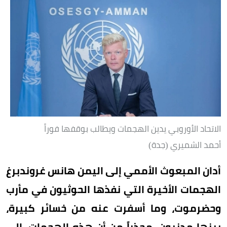
الاتحاد الأوروبي يدين الهجمات ويطالب بوقفها فوراً
أحمد الشميري (جدة)
أدان المبعوث الأممي إلى اليمن هانس غروندبرغ
الهجمات الأخيرة التي نفذها الحوثيون في مأرب
وحضرموت، وما أسفرت عنه من خسائر كبيرة،
بينها مدنيون، محذراً من أن هذه الهجمات، إلى