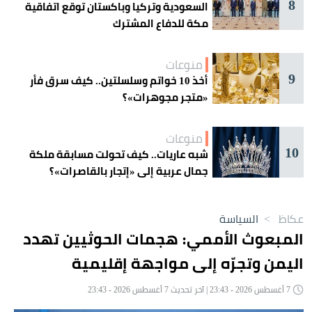
8
السعودية وتركيا وباكستان توقع اتفاقية
مكة للدفاع المشترك
منوعات
9
أخذ 10 خواتم وسلسلتين.. كيف سرق فأر
«متجر مجوهرات»؟
منوعات
10
شبه عاريات.. كيف تحولت مسابقة ملكة
جمال عربية إلى «إتجار بالقاصرات»؟
عكاظ
>
السياسة
المبعوث الأممي: هجمات الحوثيين تهدد
اليمن وتجرّه إلى مواجهة إقليمية
7 أغسطس 2026 - 23:43 | آخر تحديث 7 أغسطس 2026 - 23:43