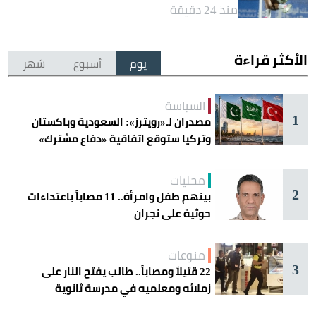
منذ 24 دقيقة
الأكثر قراءة
يوم
أسبوع
شهر
السياسة
1
مصدران لـ«رويترز»: السعودية وباكستان
وتركيا ستوقع اتفاقية «دفاع مشترك»
اليوم في جدة
محليات
2
بينهم طفل وامرأة.. 11 مصاباً باعتداءات
حوثية على نجران
منوعات
3
22 قتيلاً ومصاباً.. طالب يفتح النار على
زملائه ومعلميه في مدرسة ثانوية