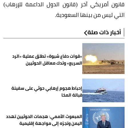
قانون أمريكي آخر (قانون الدول الداعمة للإرهاب)
التي ليس من بينها السعودية.
أخبار ذات صلة
«قوات دفاع شبوة» تطلق عملية «الرد
السريع» وتدك معاقل الحوثيين
إحباط هجوم إرهابي حوثي على سفينة
قبالة المخا
المبعوث الأممي: هجمات الحوثيين تهدد
اليمن وتجرّه إلى مواجهة إقليمية