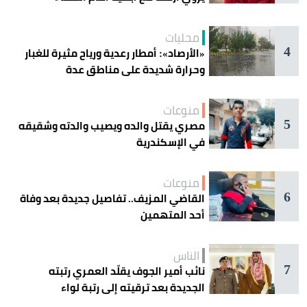
محليات
4
«الأرصاد»: أمطار رعدية ورياح مثيرة للغبار
وحرارة شديدة على مناطق عدة
منوعات
5
مصري يقتل والده ويصيب والدته وشقيقه
في الإسكندرية
منوعات
6
القاضي المزيف.. تفاصيل جديدة بعد وفاة
أحد المتهمين
الناس
7
نائب أمير الجوف يقلّد العمري رتبته
الجديدة بعد ترقيته إلى رتبة لواء