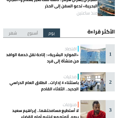
البحرية» تدعو السفن إلى الحذر
منذ ساعتين
الأكثر قراءة
يوم
أسبوع
شهر
اقتصاد
1
«الموارد البشرية»: إتاحة نقل خدمة الوافد
من منشأة إلى فرد
محليات
2
باستثناء 4 إدارات.. انطلاق العام الدراسي
الجديد.. الثلاثاء القادم
منوعات
3
لا أستطيع مسامحتهما.. إبراهيم سعيد
يروي أزمته مع ابنتيه أمام القضاء