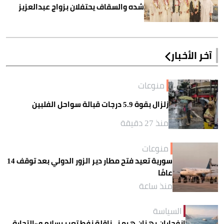
شده والسقاف يحتفلان بزواج عبدالعزيز
آخر الأخبار
منوعات
زلزال بقوة 5.9 درجات قبالة سواحل الفلبين
منذ 27 دقيقة
منوعات
سورية تعيد فتح مطار دير الزور الدولي بعد توقف 14
عامًا
منذ ساعة
السياسة
انفجاران يهزان هرمز.. ناقلة نفط تعبر بسلام و«التجارة