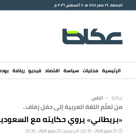
الجمعة، ٢٤ صفر ١٤٤٨ هـ ٧ أغسطس ٢٠٢٦ م
الرئيسية
محليات
سياسة
اقتصاد
فيديو
رياضة
بود
عكاظ
>
الناس
من تعلّم اللغة العربية إلى حفل زفاف..
«بريطاني» يروي حكايته مع السعودي
25 مايو 2026 - 22:35 | آخر تحديث 25 مايو 2026 - 22:35