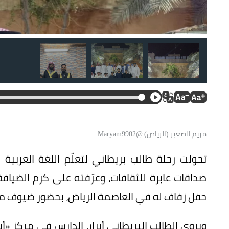
مريم الصغير (الرياض) @Maryam9902
تحولت رحلة طالب بريطاني لتعلّم اللغة العربية 
صداقات عابرة للثقافات، وعرّفته على كرم الضياف
حفل زفاف له في العاصمة الرياض، بحضور ضيوف م
ويروي الطالب البريطاني أبرار، الدارس في مركز «أب