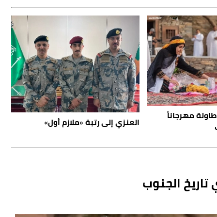
طاولة مهرجاناً
العنزي إلى رتبة «ملازم أول»
 تاريخ الجنوب