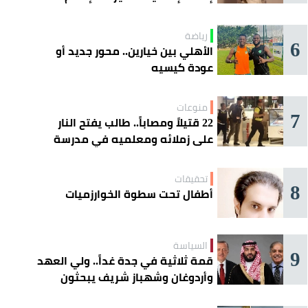
رياضة
6
الأهلي بين خيارين.. محور جديد أو
عودة كيسيه
منوعات
7
22 قتيلاً ومصاباً.. طالب يفتح النار
على زملائه ومعلميه في مدرسة
ثانوية
تحقيقات
8
أطفال تحت سطوة الخوارزميات
السياسة
9
قمة ثلاثية في جدة غداً.. ولي العهد
وأردوغان وشهباز شريف يبحثون
تعزيز التعاون