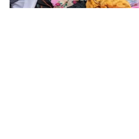
لصناعة هويتها السياحية، اختارت الأطاولة أن تجعل
من تاريخها عنواناً للمستقبل وأن تحول تراثها إلى مشروع مجتمعي يلتقي حوله الجميع. وخلال 9 سنوات،
سمية، بل أصبح قصة نجاح يشار إليها بوصفها واحدة
اح لم يأتِ من فراغ، بل صنعته سواعد شباب الأطاولة
فظة على الموروث تبدأ بالعمل لا بالشعارات. فقدموا
ى غدا المهرجان واجهة مشرقة لمنطقة الباحة وللجنوب
لوا الفكرة بإيمان وصبر، وفي مقدمتهم رئيس لجنة
ان الحسين بن عثمان الزهراني، الذي استطاع مع فريق