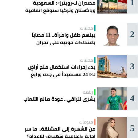
1
مصدران لـ«رويترز»: السعودية
وباكستان وتركيا ستوقع اتفاقية
«دفاع مشترك» اليوم في جدة
محليات
2
بينهم طفل وامرأة.. 11 مصاباً
باعتداءات حوثية على نجران
محليات
3
بدء إجراءات استكمال منح أراضٍ
لـ2418 مستفيداً في جدة ورابغ
والليث
رياضة
4
بشرى للراقي.. عودة صانع الألعاب
منوعات
5
من الشهرة إلى المشنقة.. ما سر
إحالة «إعلامية شهيرة» للإعدام؟