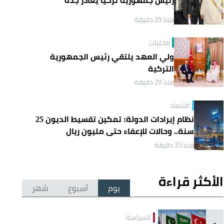
منذ 29 دقيقة
محليات
ولي العهد يلتقي رئيس الجمهورية
التركية
منذ 29 دقيقة
اقتصاد
نظام إيرادات الدولة: تمكين تقسيط الديون 25
سنة.. وحالات للإعفاء حتى مليون ريال
منذ 33 دقيقة
الأكثر قراءة
يوم
أسبوع
شهر
السياسة