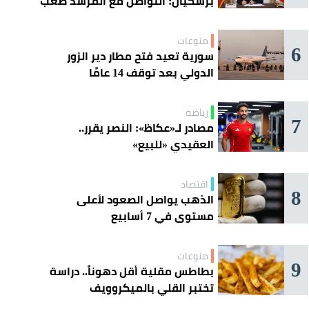
بزشكيان: التواصل مع المرشد صعب
للغاية
منوعات
6
سورية تعيد فتح مطار دير الزور
الدولي بعد توقف 14 عامًا
رياضة
7
مصادر لـ«عكاظ»: النصر يقرر..
العقيدي «للبيع»
اقتصاد
8
الذهب يواصل الصعود لأعلى
مستوى في 7 أسابيع
منوعات
9
بطاطس مقلية أقل دهوناً.. دراسة
تختبر القلي بالميكروويف