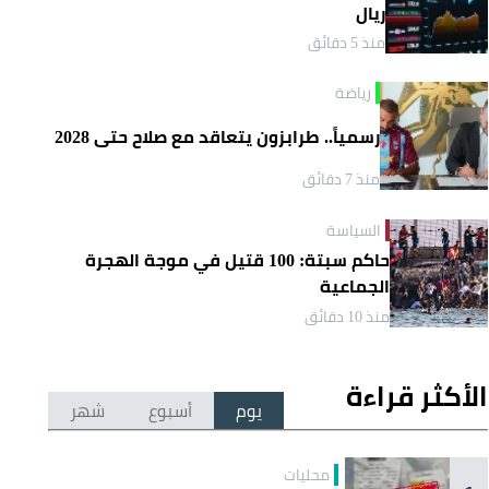
ريال
منذ 5 دقائق
رياضة
رسمياً.. طرابزون يتعاقد مع صلاح حتى 2028
منذ 7 دقائق
السياسة
حاكم سبتة: 100 قتيل في موجة الهجرة
الجماعية
منذ 10 دقائق
الأكثر قراءة
يوم
أسبوع
شهر
محليات