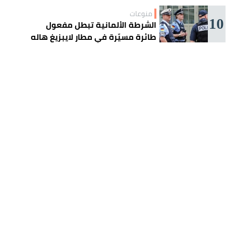
منوعات
10
الشرطة الألمانية تبطل مفعول
طائرة مسيّرة في مطار لايبزيغ هاله