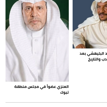
د البليهشي بعد
ب والتاريخ
العنزي عضواً في مجلس منطقة
تبوك