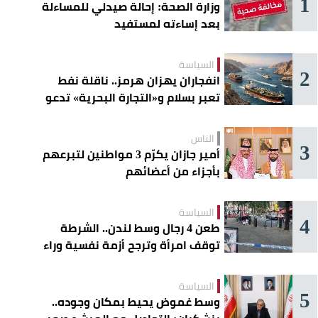
1
وزارة الصحة: إحالة صيدلي للمساءلة
بعد إساءته لمستفيد
السياسة
2
انفجاران يهزان هرمز.. ناقلة نفط
تعبر بسلام و«التجارة البحرية» تدعو
السفن إلى الحذر
الناس
3
أمير جازان يكرّم 3 مواطنين لتبرعهم
بأجزاء من أعضائهم
السياسة
4
طعن 4 رجال وسط لندن.. الشرطة
توقف امرأة وترجح أزمة نفسية وراء
الهجوم
السياسة
5
وسط غموض يحيط بمكان وجوده..