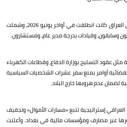
يذكر أن أوسع عملية ميدانية لمكافحة الفساد في العراق كانت انطلقت في أواخر يونيو 2026، وشملت
ن وسابقون، وقيادات بدرجة مدير عام، ومستشارون.
ثل عقود التسليح بوزارة الدفاع، وقطاعات الكهرباء
لقضائية أوامر بمنع سفر عشرات الشخصيات السياسية
ة لضمان عدم هروبها خارج البلاد.
 العراقي إستراتيجية تتبع «مسارات الأموال» وتجفيف
رورها عبر مصارف ومؤسسات مالية في بغداد. وأعلنت