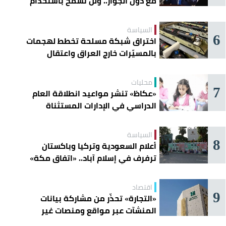
مع دول الجوار.. ولن نسمح باستخدام
أراضينا لتهديد أمنها
السياسة
6
اختراق شبكة مسلحة تخطط لهجمات
بالمسيّرات خارج العراق واعتقال
عناصرها
محليات
7
«عكاظ» تنشر مواعيد انطلاقة العام
الدراسي في الإدارات المستثناة
السياسة
8
أعلام السعودية وتركيا وباكستان
ترفرف في إسلام آباد.. «اتفاق مكة»
يوحّد الردع
اقتصاد
9
«التجارة» تحذّر من مشاركة بيانات
المنشآت عبر مواقع ومنصات غير
موثوقة