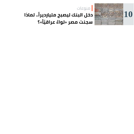
منوعات
10
دخل البنك ليصبح مليارديراً.. لماذا
سجنت مصر «لواءً عراقيّاً»؟