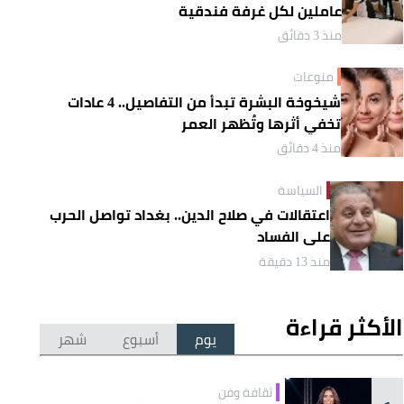
عاملين لكل غرفة فندقية
منذ 3 دقائق
منوعات
شيخوخة البشرة تبدأ من التفاصيل.. 4 عادات
تخفي أثرها وتُظهر العمر
منذ 4 دقائق
السياسة
اعتقالات في صلاح الدين.. بغداد تواصل الحرب
على الفساد
منذ 13 دقيقة
الأكثر قراءة
يوم
أسبوع
شهر
ثقافة وفن