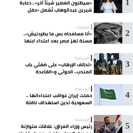
1
«سيظنون العصير شيئاً آخر».. دعابة
شيرين عبدالوهاب تُشعل «حفل
الساحل»
منوعات
2
«أنا مسامحاه بس ما يطردنيش»..
مسنة تهز مصر بعد اعتداء ابنها
عليها
السياسة
3
«تحالف الإرهاب» على ضفتَي باب
المندب.. الحوثي و«القاعدة
الصومالية» يوسّعان دائرة الخطر
السياسة
4
حملت إيران عواقب اعتداءاتها ..
السعودية تدين استهداف ناقلة
إماراتية في هرمز
السياسة
5
رئيس وزراء العراق: علاقات متوازنة