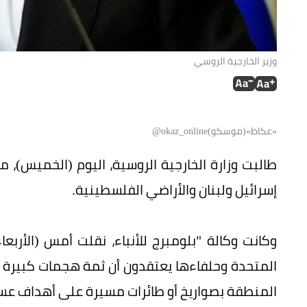
وزير الخارجية الروسي
«عكاظ»(موسكو)okaz_online@
طالبت وزارة الخارجية الروسية، اليوم (الخميس)، 
إسرائيل ولبنان والأراضي الفلسطينية.
وكانت وكالة "بلومبرج للأنباء، نقلت أمس (الأربعاء
المتحدة وحلفاءها يعتقدون أن ثمة هجمات كبيرة 
المنطقة بصواريخ أو طائرات مسيرة على أهداف عس