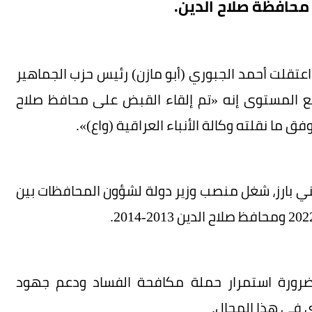
حافظة صلاح الدين.
اعتقلت أحمد الجبوري (أبو مازن) رئيس حزب الجماهير
ع المستوى إنه «تم إلقاء القبض على محافظ صلاح
 ما نقلته وكالة الأنباء العراقية (واع)».
وهو من مواليد 1967 وسياسي سني بارز، شغل منصب وزير دولة لشؤون المحافظات بين
 ضرورة استمرار حملة مكافحة الفساد ودعم جهود
ي في هذا المجال.