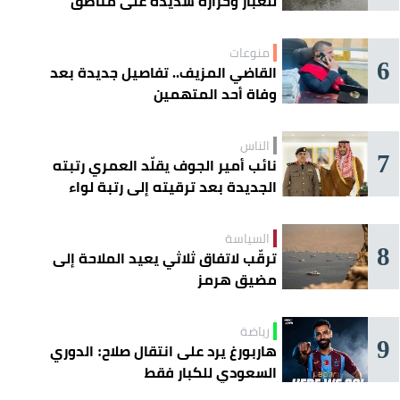
للغبار وحرارة شديدة على مناطق
عدة
منوعات
6
القاضي المزيف.. تفاصيل جديدة بعد
وفاة أحد المتهمين
الناس
7
نائب أمير الجوف يقلّد العمري رتبته
الجديدة بعد ترقيته إلى رتبة لواء
السياسة
8
ترقّب لاتفاق ثلاثي يعيد الملاحة إلى
مضيق هرمز
رياضة
9
هاربورغ يرد على انتقال صلاح: الدوري
السعودي للكبار فقط