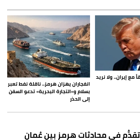
 مع إيران.. ولا نريد
انفجاران يهزان هرمز.. ناقلة نفط تعبر
بسلام و«التجارة البحرية» تدعو السفن
إلى الحذر
تقدُّم في محادثات هرمز بين عُمان