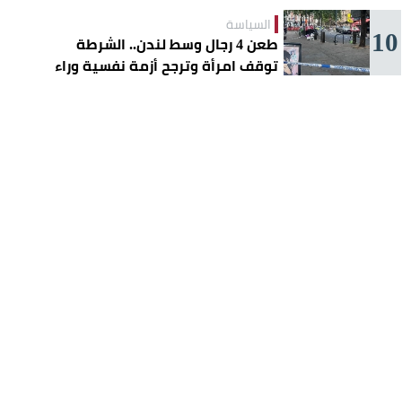
السياسة
10
طعن 4 رجال وسط لندن.. الشرطة
توقف امرأة وترجح أزمة نفسية وراء
الهجوم