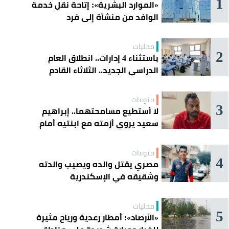
1
«الموارد البشرية»: إتاحة نقل خدمة
الوافد من منشأة إلى فرد
محليات
2
باستثناء 4 إدارات.. انطلاق العام
الدراسي الجديد.. الثلاثاء القادم
منوعات
3
لا أستطيع مسامحتهما.. إبراهيم
سعيد يروي أزمته مع ابنتيه أمام
القضاء
منوعات
4
مصري يقتل والده ويصيب والدته
وشقيقه في الإسكندرية
محليات
5
«الأرصاد»: أمطار رعدية ورياح مثيرة