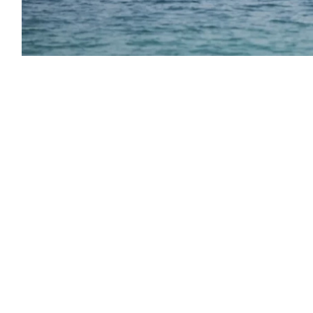
ادثات بين عُمان وإيران بشأن مضيق هرمز،
 المسؤول الأمريكي إن واشنطن سترفع الحصار
علان عن اتفاق لاستئناف الشحن التجاري دون
طة بمدى وفاء إيران بالتزاماتها.
تالية بشأن قرب التوصل إلى اتفاق، أطرافه الولايات
ار وحل أزمة إغلاق مضيق هرمز.