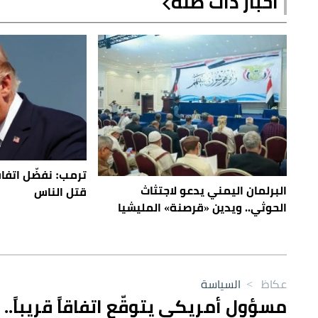
أخبار ذات صلة
ترمب: نفضّل اتفاقاً
البرلمان اليمني يدعو لاجتثاث
قتل الناس
الحوثي.. ويدين «قرصنة» المليشيا
عكاظ
>
السياسة
مسؤول أمريكي يتوقّع اتفاقاً قريباً.. 