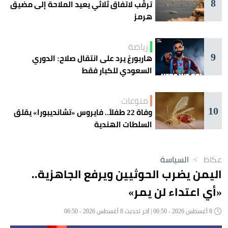
8
ترقّب لاتفاق ثلاثي يعيد الملاحة إلى مضيق
هرمز
رياضة
9
هاربورغ يرد على انتقال صلاح: الدوري
السعودي للكبار فقط
منوعات
10
وفاة 22 طفلاً.. فايروس «تشانديبورا» يقلق
السلطات الهندية
عكاظ
>
السياسة
اليمن يضرب الحوثيين ويرفع الجاهزية..
«أي اعتداء لن يمر»
8 أغسطس 2026 - 06:50 | آخر تحديث 8 أغسطس 2026 - 06:50