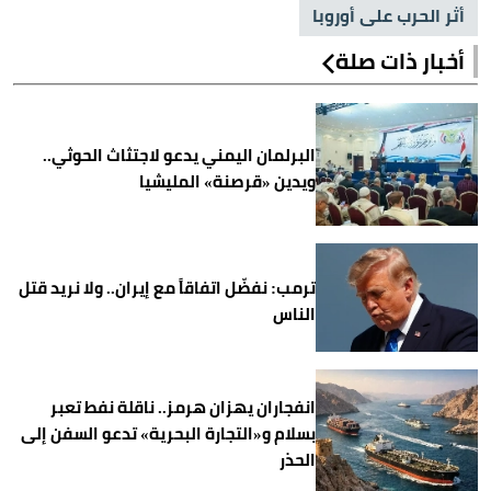
أثر الحرب على أوروبا
أخبار ذات صلة
البرلمان اليمني يدعو لاجتثاث الحوثي..
ويدين «قرصنة» المليشيا
ترمب: نفضّل اتفاقاً مع إيران.. ولا نريد قتل
الناس
انفجاران يهزان هرمز.. ناقلة نفط تعبر
بسلام و«التجارة البحرية» تدعو السفن إلى
الحذر