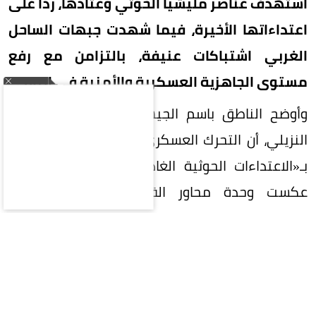
استهدف عناصر مليشيا الحوثي وعتادها، رداً على
اعتداءاتها الأخيرة، فيما شهدت جبهات الساحل
الغربي اشتباكات عنيفة، بالتزامن مع رفع
مستوى الجاهزية العسكرية والأمنية في البلاد.
وأوضح الناطق باسم الجيش اليمني العقيد ماجد
النزيلي، أن التحرك العسكري جاء رداً على ما وصفه
بـ«الاعتداءات الحوثية الغادرة»، مؤكداً أن العملية
عكست وحدة محاور القوات المسلحة وتكامل
منظومة القيادة والسيطرة.
وحمّل الجيش اليمني مليشيا الحوثي ومن يقف
خلفها المسؤولية الكاملة عن استمرار التصعيد
وتداعياته، مؤكداً جاهزية القوات المسلحة للتعامل