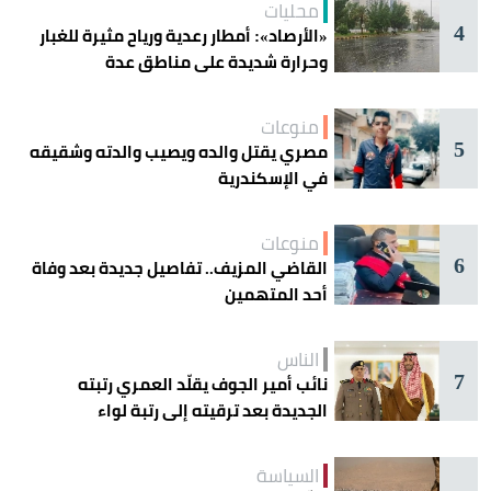
محليات
4
«الأرصاد»: أمطار رعدية ورياح مثيرة للغبار
وحرارة شديدة على مناطق عدة
منوعات
5
مصري يقتل والده ويصيب والدته وشقيقه
في الإسكندرية
منوعات
6
القاضي المزيف.. تفاصيل جديدة بعد وفاة
أحد المتهمين
الناس
7
نائب أمير الجوف يقلّد العمري رتبته
الجديدة بعد ترقيته إلى رتبة لواء
السياسة