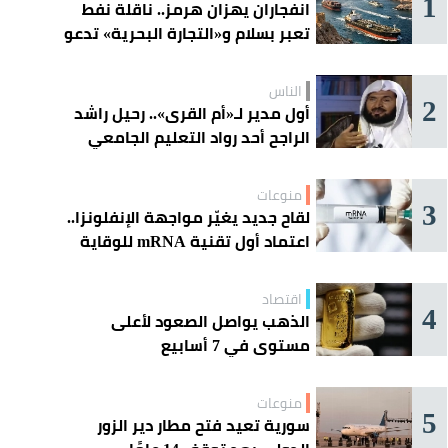
1
انفجاران يهزان هرمز.. ناقلة نفط
تعبر بسلام و«التجارة البحرية» تدعو
السفن إلى الحذر
الناس
2
أول مدير لـ«أم القرى».. رحيل راشد
الراجح أحد رواد التعليم الجامعي
منوعات
3
لقاح جديد يغيّر مواجهة الإنفلونزا..
اعتماد أول تقنية mRNA للوقاية
الموسمية
اقتصاد
4
الذهب يواصل الصعود لأعلى
مستوى في 7 أسابيع
منوعات
5
سورية تعيد فتح مطار دير الزور