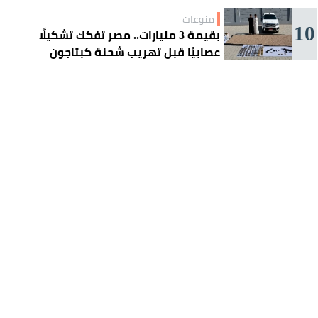
منوعات
10
بقيمة 3 مليارات.. مصر تفكك تشكيلًا
عصابيًا قبل تهريب شحنة كبتاجون
ضخمة