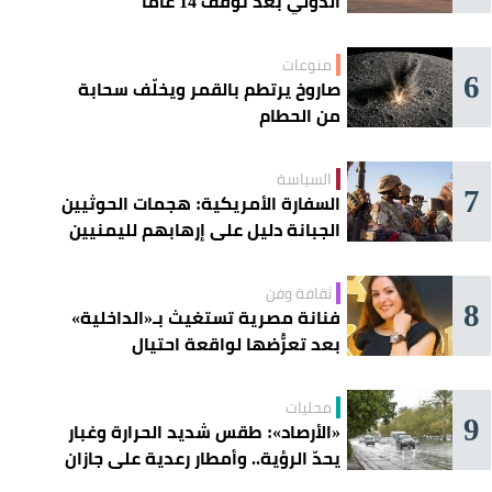
الدولي بعد توقف 14 عامًا
منوعات
6
صاروخ يرتطم بالقمر ويخلّف سحابة
من الحطام
السياسة
7
السفارة الأمريكية: هجمات الحوثيين
الجبانة دليل على إرهابهم لليمنيين
ثقافة وفن
8
فنانة مصرية تستغيث بـ«الداخلية»
بعد تعرُّضها لواقعة احتيال
محليات
9
«الأرصاد»: طقس شديد الحرارة وغبار
يحدّ الرؤية.. وأمطار رعدية على جازان
وعسير