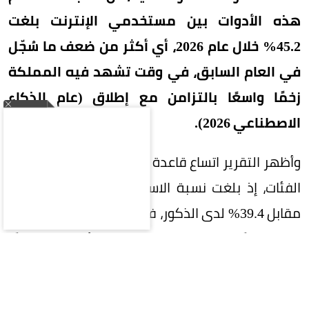
هذه الأدوات بين مستخدمي الإنترنت بلغت
45.2% خلال عام 2026، أي أكثر من ضعف ما سُجّل
في العام السابق، في وقت تشهد فيه المملكة
زخمًا واسعًا بالتزامن مع إطلاق (عام الذكاء
الاصطناعي 2026).
وأظهر التقرير اتساع قاعدة المستخدمين عبر مختلف
الفئات، إذ بلغت نسبة الاستخدام لدى الإناث 52.8%
مقابل 39.4% لدى الذكور، فيما تصدّرت الفئة العمرية
20–29 عامًا بنسبة 55.7%، تلتها الفئة 10–19 عامًا
بنسبة 53.4%، لتنخفض تدريجيًا مع التقدم في العمر
وصولًا إلى 14.8% لدى الفئة 60–74 عامًا.