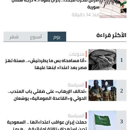
سورية
منذ 34 دقيقة
الأكثر قراءة
يوم
أسبوع
شهر
منوعات
1
«أنا مسامحاه بس ما يطردنيش».. مسنة تهز
مصر بعد اعتداء ابنها عليها
السياسة
2
«تحالف الإرهاب» على ضفتَي باب المندب..
الحوثي و«القاعدة الصومالية» يوسّعان
دائرة الخطر
السياسة
3
حملت إيران عواقب اعتداءاتها .. السعودية
تدين استهداف ناقلة إماراتية في هرمز