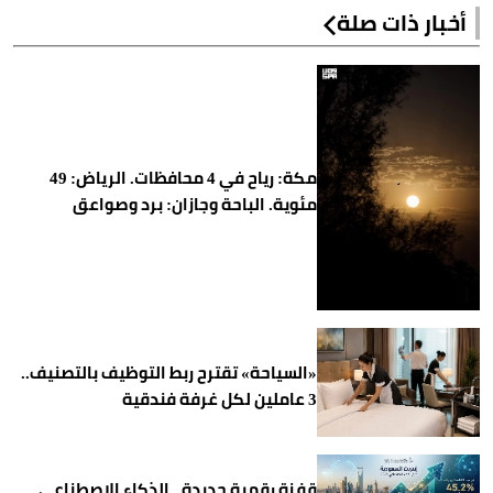
أخبار ذات صلة
مكة: رياح في 4 محافظات. الرياض: 49
مئوية. الباحة وجازان: برد وصواعق
«السياحة» تقترح ربط التوظيف بالتصنيف..
3 عاملين لكل غرفة فندقية
قفزة رقمية جديدة.. الذكاء الاصطناعي