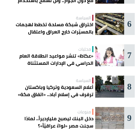
مع دول الجوار.. ولن نسمح باستخدام
أراضينا لتهديد أمنها
السياسة
6
اختراق شبكة مسلحة تخطط لهجمات
بالمسيّرات خارج العراق واعتقال
عناصرها
محليات
7
«عكاظ» تنشر مواعيد انطلاقة العام
الدراسي في الإدارات المستثناة
السياسة
8
أعلام السعودية وتركيا وباكستان
ترفرف في إسلام آباد.. «اتفاق مكة»
يوحّد الردع
منوعات
9
دخل البنك ليصبح مليارديراً.. لماذا
سجنت مصر «لواءً عراقيّاً»؟