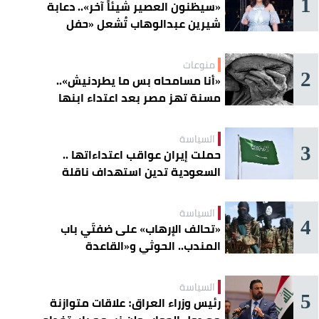
1
«سيظنون العصير شيئاً آخر».. دعابة
شيرين عبدالوهاب تُشعل «حفل
الساحل»
منوعات
2
«أنا مسامحاه بس ما يطردنيش»..
مسنة تهز مصر بعد اعتداء ابنها
عليها
السياسة
3
حملت إيران عواقب اعتداءاتها ..
السعودية تدين استهداف ناقلة
إماراتية في هرمز
السياسة
4
«تحالف الإرهاب» على ضفتَي باب
المندب.. الحوثي و«القاعدة
الصومالية» يوسّعان دائرة الخطر
السياسة
5
رئيس وزراء العراق: علاقات متوازنة