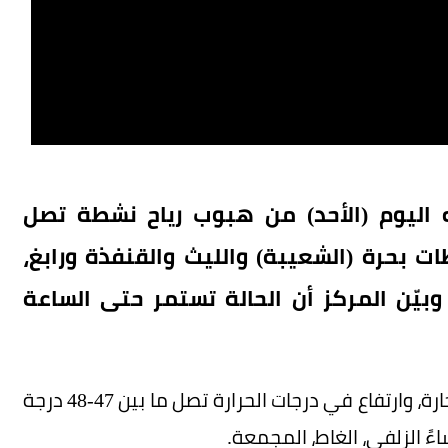
ه اليوم (الأحد) من هبوب رياح نشطة تصل
على محافظات بحرة (الشعيبة) والليث والقنفذة ورابغ،
بيّن المركز أن الحالة تستمر حتى الساعة
وفي الرياض تتأثر أجزاء من منطقة الرياض بموجة حارة، وارتفاع في درجات الحرارة تصل ما بين 47-48 درجة
ً الزلفي، الغاط، المجمعة.