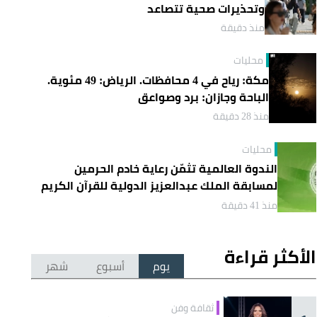
وتحذيرات صحية تتصاعد
منذ دقيقة
محليات
مكة: رياح في 4 محافظات. الرياض: 49 مئوية.
الباحة وجازان: برد وصواعق
منذ 28 دقيقة
محليات
الندوة العالمية تثمّن رعاية خادم الحرمين
لمسابقة الملك عبدالعزيز الدولية للقرآن الكريم
منذ 41 دقيقة
الأكثر قراءة
يوم
أسبوع
شهر
ثقافة وفن