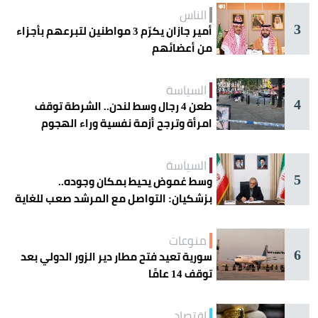
الناس
3
أمير جازان يكرّم 3 مواطنين لتبرعهم بأجزاء
من أعضائهم
السياسة
4
طعن 4 رجال وسط لندن.. الشرطة توقف
امرأة وترجح أزمة نفسية وراء الهجوم
السياسة
5
وسط غموض يحيط بمكان وجوده..
بزشكيان: التواصل مع المرشد صعب للغاية
منوعات
6
سورية تعيد فتح مطار دير الزور الدولي بعد
توقف 14 عامًا
اقتصاد