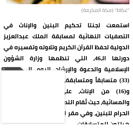
"عكاظ" (مكة المكرمة)
استمعت لجنتا تحكيم البنين والإناث في
التصفيات النهائية لمسابقة الملك عبدالعزيز
الدولية لحفظ القرآن الكريم وتلاوته وتفسيره في
دورتها الـ46، التي تنظمها وزارة الشؤون
الإسلامية والدعوة والإرشاد، اليوم، إلى تلاوات
(33) متسابقاً ومتسابقة، منهم (17) من البنين
و(16) من الإناث، على فترتيها الصباحية
والمسائية، حيث تُقام التصفيات في رحاب المسجد
الحرام للبنين، وفي مقر انعقاد المسابقة بفندق
هيلتون للمتسابقات.