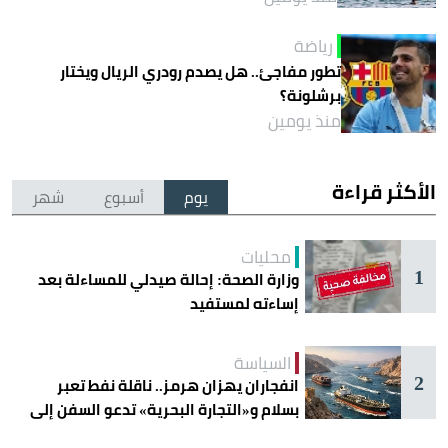
رياضة
تطور مفاجئ.. هل يصدم رودري الريال ويختار
برشلونة؟
منذ يومين
الأكثر قراءة
يوم
أسبوع
شهر
محليات
1
وزارة الصحة: إحالة صيدلي للمساءلة بعد
إساءته لمستفيد
السياسة
2
انفجاران يهزان هرمز.. ناقلة نفط تعبر
بسلام و«التجارة البحرية» تدعو السفن إلى
الحذر