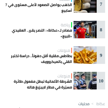
7
الذهب يواصل الصعود لأعلى مستوى في 7
أسابيع
رياضة
8
مصادر لـ«عكاظ»: النصر يقرر.. العقيدي
«للبيع»
منوعات
9
بطاطس مقلية أقل دهوناً.. دراسة تختبر
القلي بالميكروويف
منوعات
10
الشرطة الألمانية تبطل مفعول طائرة
مسيّرة في مطار لايبزيغ هاله
عكاظ
>
محليات