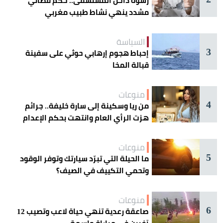
رشوة داخل المستشفى.. حكم قضائي
مشدد ينهي نشاط طبيب مغربي
السياسة
3
إحباط هجوم إرهابي حوثي على سفينة
قبالة المخا
منوعات
4
من ريا وسكينة إلى سارة خليفة.. جرائم
هزت الرأي العام وانتهت بحكم الإعدام
منوعات
5
ما الحيلة التي تبرّد سيارتك وتوفر الوقود
وتحمي التكييف في الصيف؟
منوعات
6
صاعقة رعدية تنهي حياة لاعب وتصيب 12