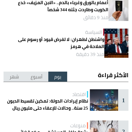
أعمام بالورق وغرباء بالدم.. «الابن المزيف» خدع
الكويت وطاردت جثته 344 شخصاً
منذ 9 دقائق
السياسة
واشنطن لطهران: لا لفرض قيود أو رسوم على
الملاحة في هرمز
منذ 39 دقيقة
الأكثر قراءة
يوم
أسبوع
شهر
اقتصاد
1
نظام إيرادات الدولة: تمكين تقسيط الديون
25 سنة.. وحالات للإعفاء حتى مليون ريال
منوعات
2