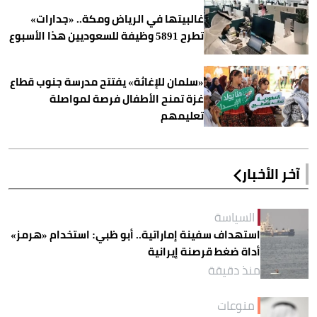
غالبيتها في الرياض ومكة.. «جدارات»
تطرح 5891 وظيفة للسعوديين هذا الأسبوع
«سلمان للإغاثة» يفتتح مدرسة جنوب قطاع
غزة تمنح الأطفال فرصة لمواصلة
تعليمهم
آخر الأخبار
السياسة
استهداف سفينة إماراتية.. أبو ظبي: استخدام «هرمز»
أداة ضغط قرصنة إيرانية
منذ دقيقة
منوعات