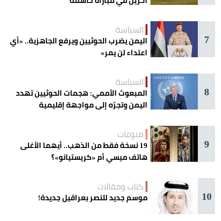
آخرين في مباراة حاسمة
السياسة
7
اليمن يضرب الحوثيين ويرفع الجاهزية.. «أي
اعتداء لن يمر»
السياسة
8
المبعوث الأممي: هجمات الحوثيين تهدد
اليمن وتجرّه إلى مواجهة إقليمية
منوعات
9
19 نسخة فقط من الذهب.. أيهما الأغلى
هاتف ميسي أم «كريستيانو»؟
كتاب ومقالات
10
موسم جديد للنصر بعراقيل جديدة!