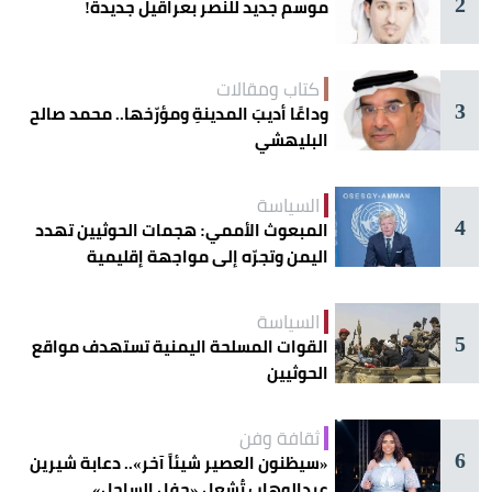
2
موسم جديد للنصر بعراقيل جديدة!
كتاب ومقالات
3
وداعًا أديبَ المدينةِ ومؤرّخها.. محمد صالح
البليهشي
السياسة
4
المبعوث الأممي: هجمات الحوثيين تهدد
اليمن وتجرّه إلى مواجهة إقليمية
السياسة
5
القوات المسلحة اليمنية تستهدف مواقع
الحوثيين
ثقافة وفن
6
«سيظنون العصير شيئاً آخر».. دعابة شيرين
عبدالوهاب تُشعل «حفل الساحل»