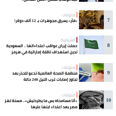
منوعات
7
«فأر» يسرق مجوهرات بـ 12 ألف دولار!
السياسة
8
حملت إيران عواقب اعتداءاتها .. السعودية
تدين استهداف ناقلة إماراتية في هرمز
منوعات
9
منظمة الصحة العالمية تدعو للحذر بعد
تجاوز إصابات غرب النيل 240 حالة
منوعات
10
«أنا مسامحاه بس ما يطردنيش».. مسنة تهز
مصر بعد اعتداء ابنها عليها