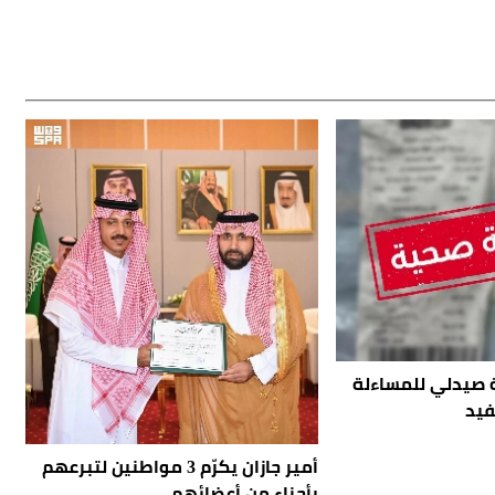
ة صيدلي للمساءلة
فيد
أمير جازان يكرّم 3 مواطنين لتبرعهم
بأجزاء من أعضائهم