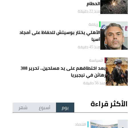
الحطام
منذ 22 دقيقة
رياضة
الأهلي يختار بوسيتش للحفاظ على أمجاد
آسيا
منذ 45 دقيقة
السياسة
بعد اختطافهم على يد مسلحين.. تحرير 308
رهائن في نيجيريا
منذ 56 دقيقة
الأكثر قراءة
يوم
أسبوع
شهر
اقتصاد