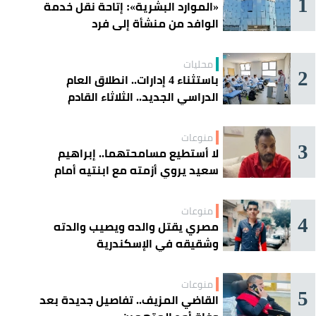
1
«الموارد البشرية»: إتاحة نقل خدمة
الوافد من منشأة إلى فرد
محليات
2
باستثناء 4 إدارات.. انطلاق العام
الدراسي الجديد.. الثلاثاء القادم
منوعات
3
لا أستطيع مسامحتهما.. إبراهيم
سعيد يروي أزمته مع ابنتيه أمام
القضاء
منوعات
4
مصري يقتل والده ويصيب والدته
وشقيقه في الإسكندرية
منوعات
5
القاضي المزيف.. تفاصيل جديدة بعد