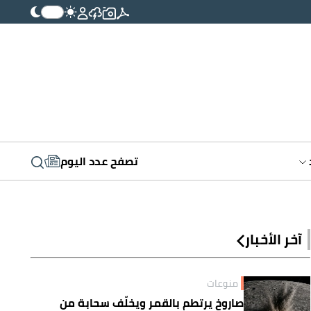
تصفح عدد اليوم
آخر الأخبار
منوعات
صاروخ يرتطم بالقمر ويخلّف سحابة من