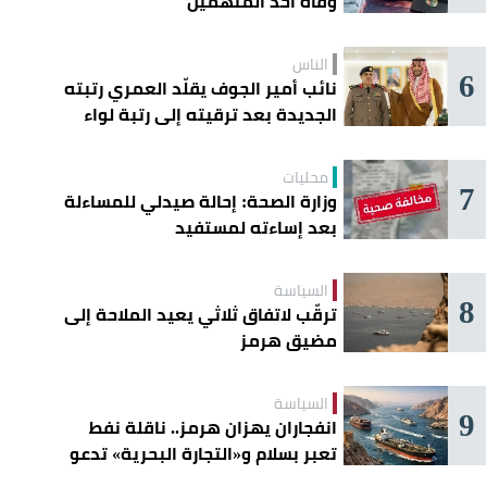
وفاة أحد المتهمين
الناس
6
نائب أمير الجوف يقلّد العمري رتبته
الجديدة بعد ترقيته إلى رتبة لواء
محليات
7
وزارة الصحة: إحالة صيدلي للمساءلة
بعد إساءته لمستفيد
السياسة
8
ترقّب لاتفاق ثلاثي يعيد الملاحة إلى
مضيق هرمز
السياسة
9
انفجاران يهزان هرمز.. ناقلة نفط
تعبر بسلام و«التجارة البحرية» تدعو
السفن إلى الحذر