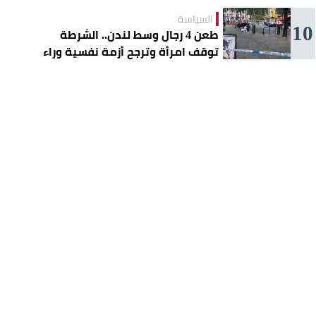
السياسة
10
طعن 4 رجال وسط لندن.. الشرطة
توقف امرأة وترجح أزمة نفسية وراء
الهجوم