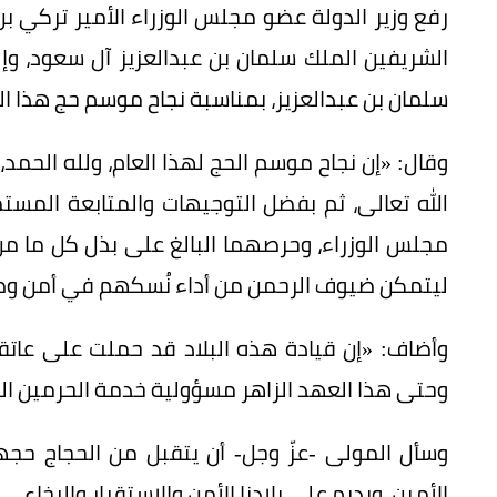
رفع وزير الدولة عضو مجلس الوزراء الأمير تركي ب
الشريفين الملك سلمان بن عبدالعزيز آل سعود، و
سلمان بن عبدالعزيز، بمناسبة نجاح موسم حج هذا العام 7
وقال: «إن نجاح موسم الحج لهذا العام، ولله الحمد،
الله تعالى، ثم بفضل التوجيهات والمتابعة المس
مجلس الوزراء، وحرصهما البالغ على بذل كل ما من 
ليتمكن ضيوف الرحمن من أداء نُسكهم في أمن وط
وأضاف: «إن قيادة هذه البلاد قد حملت على عاتق
وحتى هذا العهد الزاهر مسؤولية خدمة الحرمين الش
وسأل المولى -عزّ وجل- أن يتقبل من الحجاج حج
الأمين، ويديم على بلادنا الأمن والاستقرار والرخاء.